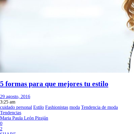
5 formas para que mejores tu estilo
29 agosto, 2016
3:25 am
cuidado personal
Estilo
Fashionistas
moda
Tendencia de moda
Tendencias
Maria Paula León Piraján
0
2