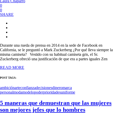
Laura Chaparro
0
0
SHARE
Durante una rueda de prensa en 2014 en la sede de Facebook en
California, se le preguntó a Mark Zuckerberg ¿Por qué lleva siempre la
misma camiseta? Vestido con su habitual camiseta gris, el Sr.
Zuckerberg ofreció una justificación de que era a partes iguales Zen
READ MORE
POST TAGS:
ambición
arte
confianza
decisiones
dinero
marca
personal
moda
modelo
poder
prioridades
uniforme
5 maneras que demuestran que las mujeres
son mejores jefes que lo hombres