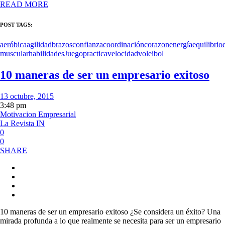
READ MORE
POST TAGS:
aeróbica
agilidad
brazos
confianza
coordinación
corazon
energía
equilibrio
muscular
habilidades
Juego
practica
velocidad
voleibol
10 maneras de ser un empresario exitoso
13 octubre, 2015
3:48 pm
Motivacion Empresarial
La Revista IN
0
0
SHARE
10 maneras de ser un empresario exitoso ¿Se considera un éxito? Una
mirada profunda a lo que realmente se necesita para ser un empresario