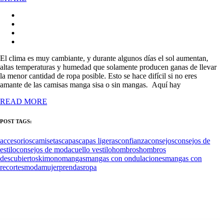
El clima es muy cambiante, y durante algunos días el sol aumentan,
altas temperaturas y humedad que solamente producen ganas de llevar
la menor cantidad de ropa posible. Esto se hace difícil si no eres
amante de las camisas manga sisa o sin mangas. Aquí hay
READ MORE
POST TAGS:
accesorios
camisetas
capas
capas ligeras
confianza
consejos
consejos de
estilo
consejos de moda
cuello v
estilo
hombros
hombros
descubiertos
kimono
mangas
mangas con ondulaciones
mangas con
recortes
moda
mujer
prendas
ropa