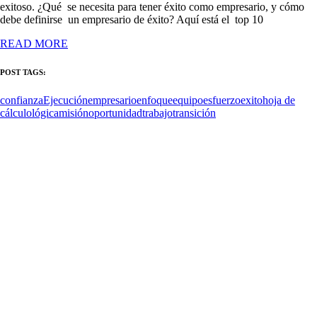
exitoso. ¿Qué se necesita para tener éxito como empresario, y cómo
debe definirse un empresario de éxito? Aquí está el top 10
READ MORE
POST TAGS:
confianza
Ejecución
empresario
enfoque
equipo
esfuerzo
exito
hoja de
cálculo
lógica
misión
oportunidad
trabajo
transición