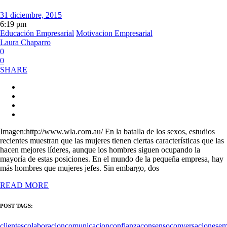
31 diciembre, 2015
6:19 pm
Educación Empresarial
Motivacion Empresarial
Laura Chaparro
0
0
SHARE
Imagen:http://www.wla.com.au/ En la batalla de los sexos, estudios
recientes muestran que las mujeres tienen ciertas características que las
hacen mejores líderes, aunque los hombres siguen ocupando la
mayoría de estas posiciones. En el mundo de la pequeña empresa, hay
más hombres que mujeres jefes. Sin embargo, dos
READ MORE
POST TAGS:
clientes
colaboracion
comunicacion
confianza
consenso
conversaciones
em