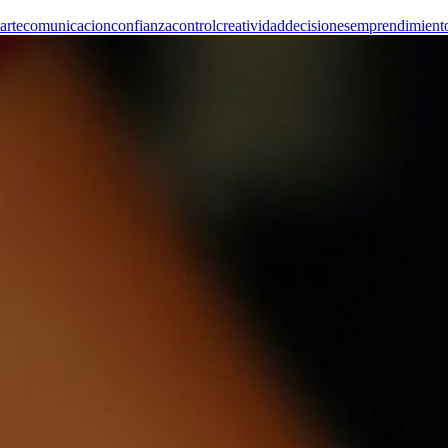
arte
comunicacion
confianza
control
creatividad
decisiones
emprendimient