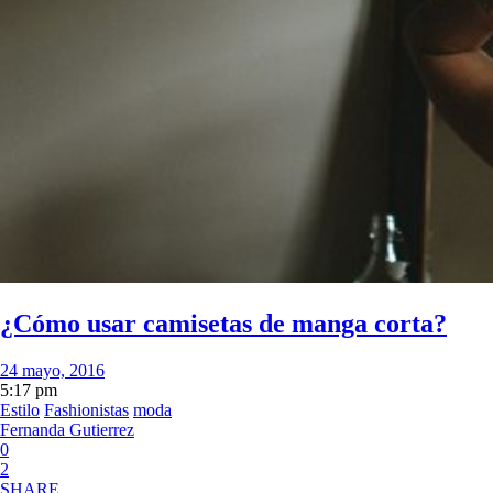
¿Cómo usar camisetas de manga corta?
24 mayo, 2016
5:17 pm
Estilo
Fashionistas
moda
Fernanda Gutierrez
0
2
SHARE