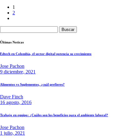
de
1
2
entradas
Buscar:
Últimas Noticas
Edtech en Colombia, el sector digital potencia su crecimiento
Jose Pachon
9 diciembre, 2021
Alimentos vs Suplementos, ¿cuál prefieres?
Dave Finch
16 agosto, 2016
Trabajo en equipo: ¿Cuáles son los beneficios para el ambiente laboral?
Jose Pachon
1 julio, 2021