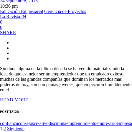
24 septiembre, 2015
10:36 pm
Educación Empresarial
Gerencia de Proyectos
La Revista IN
0
0
SHARE
Sin duda alguna en la ultima década se ha venido materializando la
idea de que es mejor ser un emprendedor que un empleado exitoso,
muchas de las grandes compañías que dominan los mercados mas
poderos de hoy, son compañías jóvenes, que empezaron humildemente
en el
READ MORE
POST TAGS:
confianza
consejos
creativo
disciplina
emprendimiento
empresario
empresa
Paginación
1
2
Siguiente