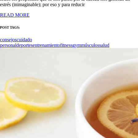
estrés (inimaginable); por eso y para reducir
READ MORE
POST TAGS:
consejos
cuidado
personal
deportes
entrenamiento
fitness
gym
músculos
salud