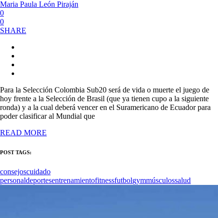
Maria Paula León Piraján
0
0
SHARE
Para la Selección Colombia Sub20 será de vida o muerte el juego de
hoy frente a la Selección de Brasil (que ya tienen cupo a la siguiente
ronda) y a la cual deberá vencer en el Suramericano de Ecuador para
poder clasificar al Mundial que
READ MORE
POST TAGS:
consejos
cuidado
personal
deportes
entrenamiento
fitness
futbol
gym
músculos
salud