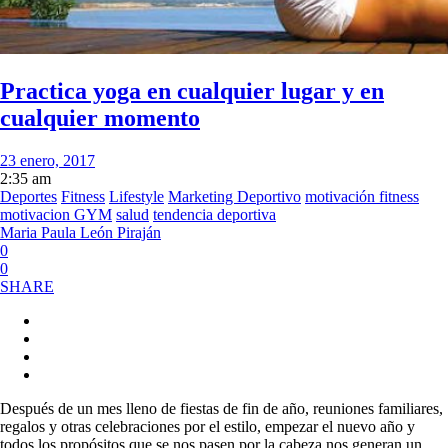
Practica yoga en cualquier lugar y en
cualquier momento
23 enero, 2017
2:35 am
Deportes
Fitness
Lifestyle
Marketing Deportivo
motivación fitness
motivacion GYM
salud
tendencia deportiva
Maria Paula León Piraján
0
0
SHARE
Después de un mes lleno de fiestas de fin de año, reuniones familiares,
regalos y otras celebraciones por el estilo, empezar el nuevo año y
todos los propósitos que se nos pasen por la cabeza nos generan un