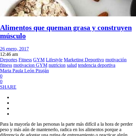
Alimentos que queman grasa y construyen
músculo
26 enero, 2017
12:46 am
Deportes
Fitness
GYM
Lifestyle
Marketing Deportivo
motivación
fitness
motivacion GYM
nutricion
salud
tendencia deportiva
Maria Paula León Piraján
0
0
SHARE
Para la mayoría de las personas la parte más difícil a la hora de perder
peso y más aún de mantenerlo, radica en los alimentos porque a
diferencia de adoptar una rutina de entrenamiento o practicar algún