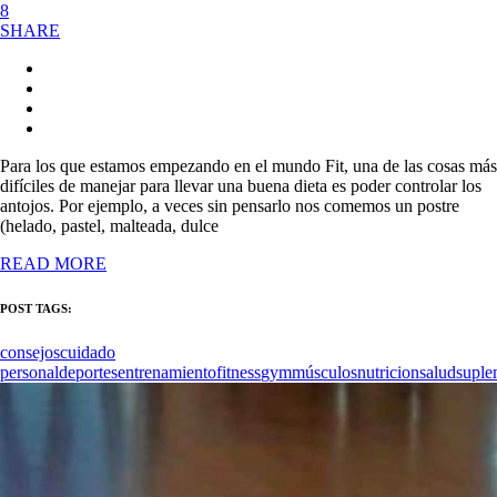
8
SHARE
Para los que estamos empezando en el mundo Fit, una de las cosas más
difíciles de manejar para llevar una buena dieta es poder controlar los
antojos. Por ejemplo, a veces sin pensarlo nos comemos un postre
(helado, pastel, malteada, dulce
READ MORE
POST TAGS:
consejos
cuidado
personal
deportes
entrenamiento
fitness
gym
músculos
nutricion
salud
suple