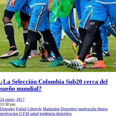
¿La Selección Colombia Sub20 cerca del
sueño mundial?
24 enero, 2017
11:30 pm
Deportes
Futbol
Lifestyle
Marketing Deportivo
motivación fitness
motivacion GYM
salud
tendencia deportiva