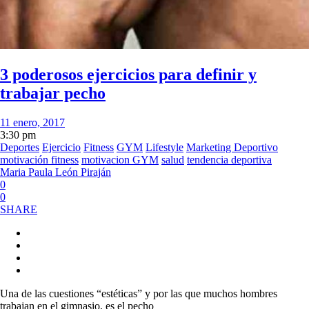
3 poderosos ejercicios para definir y
trabajar pecho
11 enero, 2017
3:30 pm
Deportes
Ejercicio
Fitness
GYM
Lifestyle
Marketing Deportivo
motivación fitness
motivacion GYM
salud
tendencia deportiva
Maria Paula León Piraján
0
0
SHARE
Una de las cuestiones “estéticas” y por las que muchos hombres
trabajan en el gimnasio, es el pecho