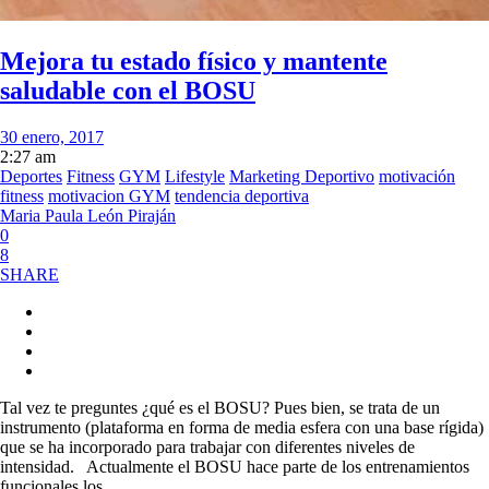
Mejora tu estado físico y mantente
saludable con el BOSU
30 enero, 2017
2:27 am
Deportes
Fitness
GYM
Lifestyle
Marketing Deportivo
motivación
fitness
motivacion GYM
tendencia deportiva
Maria Paula León Piraján
0
8
SHARE
Tal vez te preguntes ¿qué es el BOSU? Pues bien, se trata de un
instrumento (plataforma en forma de media esfera con una base rígida)
que se ha incorporado para trabajar con diferentes niveles de
intensidad. Actualmente el BOSU hace parte de los entrenamientos
funcionales los