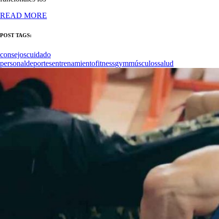
READ MORE
POST TAGS:
consejos
cuidado
personal
deportes
entrenamiento
fitness
gym
músculos
salud