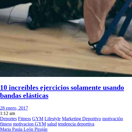
10 increíbles ejercicios solamente usando
bandas elásticas
28 enero, 2017
1:12 am
Deportes
Fitness
GYM
Lifestyle
Marketing Deportivo
motivación
fitness
motivacion GYM
salud
tendencia deportiva
Maria Paula León Piraján