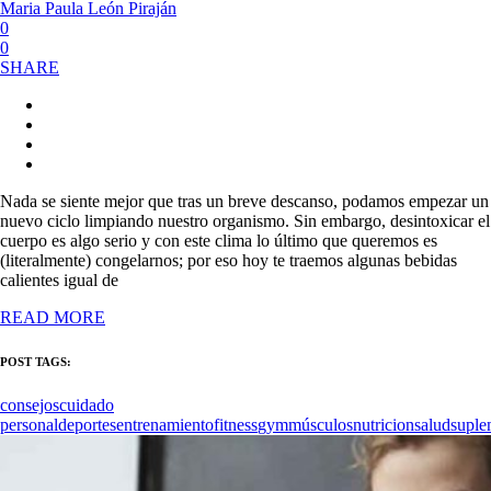
Maria Paula León Piraján
0
0
SHARE
Nada se siente mejor que tras un breve descanso, podamos empezar un
nuevo ciclo limpiando nuestro organismo. Sin embargo, desintoxicar el
cuerpo es algo serio y con este clima lo último que queremos es
(literalmente) congelarnos; por eso hoy te traemos algunas bebidas
calientes igual de
READ MORE
POST TAGS:
consejos
cuidado
personal
deportes
entrenamiento
fitness
gym
músculos
nutricion
salud
suple