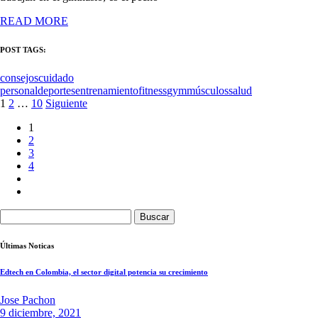
READ MORE
POST TAGS:
consejos
cuidado
personal
deportes
entrenamiento
fitness
gym
músculos
salud
Paginación
1
2
…
10
Siguiente
de
1
2
entradas
3
4
Buscar:
Últimas Noticas
Edtech en Colombia, el sector digital potencia su crecimiento
Jose Pachon
9 diciembre, 2021