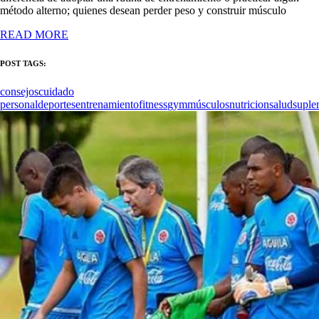
método alterno; quienes desean perder peso y construir músculo
READ MORE
POST TAGS:
consejos
cuidado
personal
deportes
entrenamiento
fitness
gym
músculos
nutricion
salud
suple