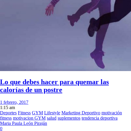
Lo que debes hacer para quemar las
calorías de un postre
1 febrero, 2017
1:15 am
Deportes
Fitness
GYM
Lifestyle
Marketing Deportivo
motivación
fitness
motivacion GYM
salud
suplementos
tendencia deportiva
Maria Paula León Piraján
0