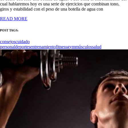
cual hablaremos hoy es una serie de ejercicios que combinan tono,
giros y estabilidad con el peso de una botella de agua con
READ MORE
POST TAGS:
consejos
cuidado
personal
deportes
entrenamiento
fitness
gym
músculos
salud