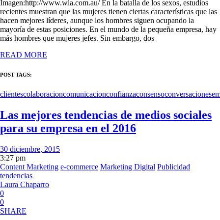
Imagen:http://www.wla.com.au/ En la batalla de los sexos, estudios
recientes muestran que las mujeres tienen ciertas características que las
hacen mejores líderes, aunque los hombres siguen ocupando la
mayoría de estas posiciones. En el mundo de la pequeña empresa, hay
más hombres que mujeres jefes. Sin embargo, dos
READ MORE
POST TAGS:
clientes
colaboracion
comunicacion
confianza
consenso
conversaciones
em
Las mejores tendencias de medios sociales
para su empresa en el 2016
30 diciembre, 2015
3:27 pm
Content Marketing
e-commerce
Marketing Digital
Publicidad
tendencias
Laura Chaparro
0
0
SHARE