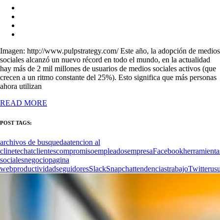
Imagen: http://www.pulpstrategy.com/ Este año, la adopción de medios
sociales alcanzó un nuevo récord en todo el mundo, en la actualidad
hay más de 2 mil millones de usuarios de medios sociales activos (que
crecen a un ritmo constante del 25%). Esto significa que más personas
ahora utilizan
READ MORE
POST TAGS:
archivos de busqueda
atencion al
clinete
chat
clientes
compromiso
empleados
empresa
Facebook
herramienta
sociales
negocio
pagina
web
productividad
seguidores
Slack
Snapchat
tendencias
trabajo
Twitter
usu