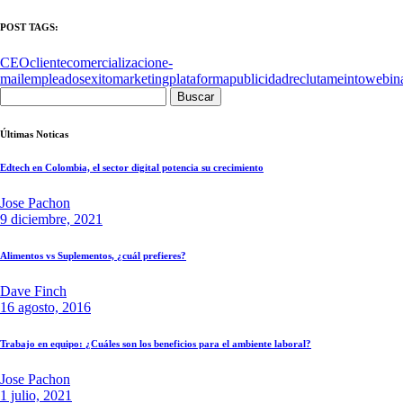
POST TAGS:
CEO
cliente
comercializacion
e-
mail
empleados
exito
marketing
plataforma
publicidad
reclutameinto
webin
Buscar:
Últimas Noticas
Edtech en Colombia, el sector digital potencia su crecimiento
Jose Pachon
9 diciembre, 2021
Alimentos vs Suplementos, ¿cuál prefieres?
Dave Finch
16 agosto, 2016
Trabajo en equipo: ¿Cuáles son los beneficios para el ambiente laboral?
Jose Pachon
1 julio, 2021