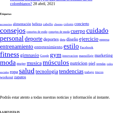
colombianos?
28 abril, 2021
Etiquetas
concierto
belleza
alimentación
cabello
colores
accesorios
clientes
consejos
cuidado
cuerpo
consejos de moda
consejos de estilo
personal
deporte
ejercicio
deportes
diseño
dieta
empresa
estilo
entrenamiento
entretenimiento
Facebook
fitness
gym
gimnasio
marketing
Google
innovacion
maquillaje
moda
músculos
musica
nutricion
piel
mujer
prendas
redes
salud
tendencias
tecnologia
ropa
trucos
trabajo
sociales
zapatos
workout
SÍGUENOS
Podrás estar atento a todas nuestras noticias y información al instante.
LA REVISTA IN