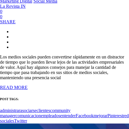
Marketing Digital
Social Media
La Revista IN
0
0
SHARE
Los medios sociales pueden convertirse rápidamente en un distractor
de tiempo que lo pueden llevar lejos de las actividades empresariales
de valor. Aquí hay algunos consejos para manejar la cantidad de
tiempo que pasa trabajando en sus sitios de medios sociales,
manteniendo una presencia social
READ MORE
POST TAGS:
administrar
asociarse
clientes
community
manager
comunicacion
empleados
entender
Facebook
mejorar
Pinterest
red
sociales
Twitter