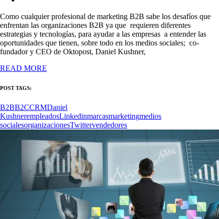
Como cualquier profesional de marketing B2B sabe los desafíos que
enfrentan las organizaciones B2B ya que requieren diferentes
estrategias y tecnologías, para ayudar a las empresas a entender las
oportunidades que tienen, sobre todo en los medios sociales; co-
fundador y CEO de Oktopost, Daniel Kushner,
READ MORE
POST TAGS:
B2B
B2C
CRM
Daniel
Kushner
empleados
Linkedin
marcas
marketing
medios
sociales
organizaciones
Twitter
vendedores