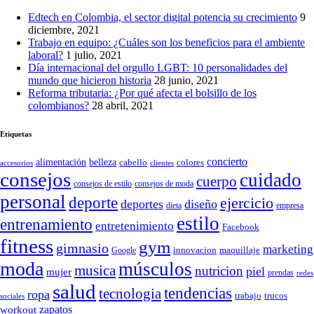
Edtech en Colombia, el sector digital potencia su crecimiento
9
diciembre, 2021
Trabajo en equipo: ¿Cuáles son los beneficios para el ambiente
laboral?
1 julio, 2021
Día internacional del orgullo LGBT: 10 personalidades del
mundo que hicieron historia
28 junio, 2021
Reforma tributaria: ¿Por qué afecta el bolsillo de los
colombianos?
28 abril, 2021
Etiquetas
concierto
belleza
alimentación
cabello
colores
accesorios
clientes
consejos
cuidado
cuerpo
consejos de moda
consejos de estilo
personal
deporte
ejercicio
deportes
diseño
dieta
empresa
estilo
entrenamiento
entretenimiento
Facebook
fitness
gym
gimnasio
marketing
Google
innovacion
maquillaje
moda
músculos
musica
nutricion
piel
mujer
prendas
redes
salud
tendencias
tecnologia
ropa
trucos
trabajo
sociales
zapatos
workout