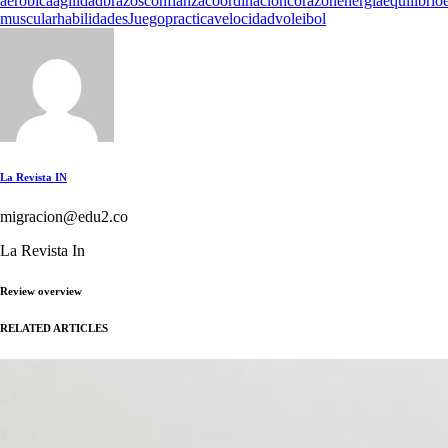
aeróbica
agilidad
brazos
confianza
coordinación
corazon
energía
equilibrio
muscular
habilidades
Juego
practica
velocidad
voleibol
La Revista IN
migracion@edu2.co
La Revista In
Review overview
RELATED ARTICLES