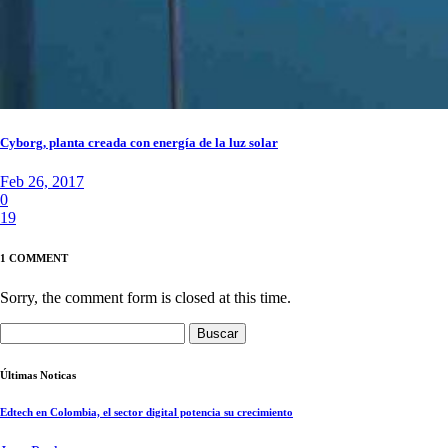
Cyborg, planta creada con energía de la luz solar
Feb 26, 2017
0
19
1 COMMENT
Sorry, the comment form is closed at this time.
Buscar:
Últimas Noticas
Edtech en Colombia, el sector digital potencia su crecimiento