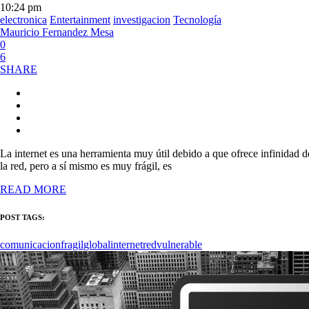
10:24 pm
electronica
Entertainment
investigacion
Tecnología
Mauricio Fernandez Mesa
0
6
SHARE
La internet es una herramienta muy útil debido a que ofrece infinidad 
la red, pero a sí mismo es muy frágil, es
READ MORE
POST TAGS:
comunicacion
fragil
global
internet
red
vulnerable