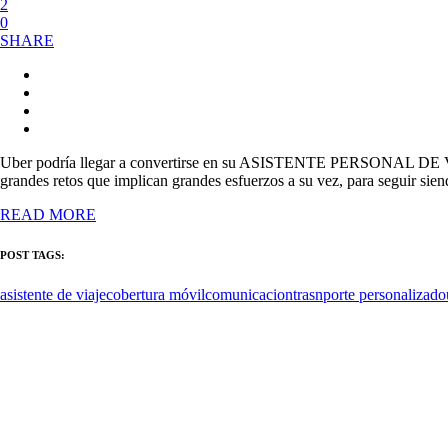
2
0
SHARE
Uber podría llegar a convertirse en su ASISTENTE PERSONAL DE VIAJE.
grandes retos que implican grandes esfuerzos a su vez, para seguir sie
READ MORE
POST TAGS:
asistente de viaje
cobertura móvil
comunicacion
trasnporte personalizado