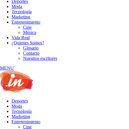
Deportes
Moda
Tecnología
Marketing
Entretenimiento
Cine
Música
Vida Real
¿Quienes Somos?
Glosario
Contacto
Nuestros escritores
MENU
Deportes
Moda
Tecnología
Marketing
Entretenimiento
Cine