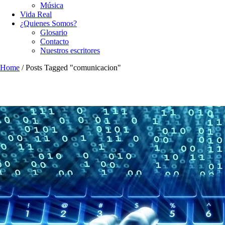
Música
Vida Real
¿Quienes Somos?
Glosario
Contacto
Nuestros escritores
Home
/
Posts Tagged "comunicacion"