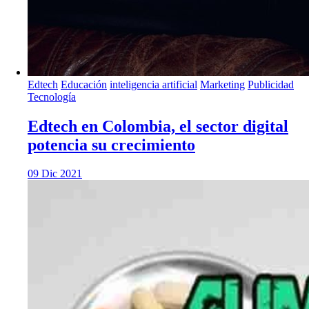
Edtech
Educación
inteligencia artificial
Marketing
Publicidad
Tecnología
Edtech en Colombia, el sector digital
potencia su crecimiento
09 Dic 2021