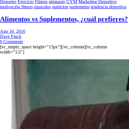
Deportes
Ejercicio
Fitness
gimnasio
GYM
Marketing Deportivo
motivación fitness
musculos
nutricion
suplemetos
tendencia deportiva
Alimentos vs Suplementos, ¿cuál prefieres?
Ago 16, 2016
Dave Finch
0 Comments
[vc_empty_space height=”15px”][/vc_column][vc_column
width=”1/2″]