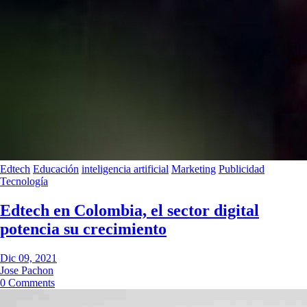
Edtech
Educación
inteligencia artificial
Marketing
Publicidad
Tecnología
Edtech en Colombia, el sector digital
potencia su crecimiento
Dic 09, 2021
Jose Pachon
0 Comments