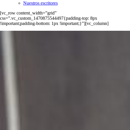
Nuestros escritores
[vc_row content_width=”grid”
css=”.vc_custom_1470875544497{padding-top: 8px
!important;padding-bottom: 1px !important;}”][vc_column]