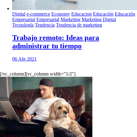
Digital
e-commerce
Economy
Educacion
Educación
Educación
Empresarial
Empresarial
Marketing
Marketing Digital
Tecnología
Tendencia
Tendencia de marketing
Trabajo remoto: Ideas para
administrar tu tiempo
06 Abr 2021
[/vc_column][vc_column width=”1/2″]