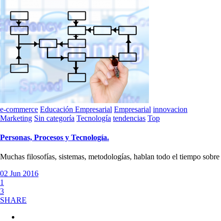
e-commerce
Educación Empresarial
Empresarial
innovacion
Marketing
Sin categoría
Tecnología
tendencias
Top
Personas, Procesos y Tecnología.
Muchas filosofías, sistemas, metodologías, hablan todo el tiempo sobre
02 Jun 2016
1
3
SHARE