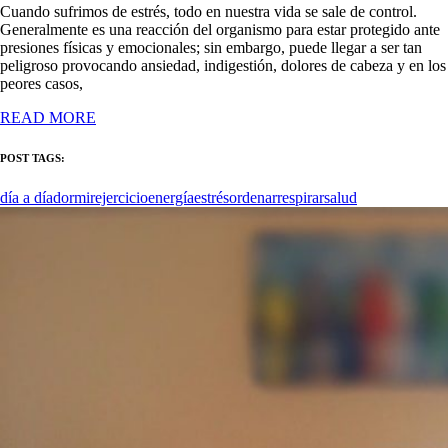
Cuando sufrimos de estrés, todo en nuestra vida se sale de control.
Generalmente es una reacción del organismo para estar protegido ante
presiones físicas y emocionales; sin embargo, puede llegar a ser tan
peligroso provocando ansiedad, indigestión, dolores de cabeza y en los
peores casos,
READ MORE
POST TAGS:
día a día
dormir
ejercicio
energía
estrés
ordenar
respirar
salud