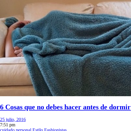
6 Cosas que no debes hacer antes de dormir
25 julio, 2016
7:51 pm
cuidado personal
Estilo
Fashionistas