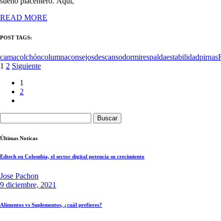
sueño placentero. Aquí,
READ MORE
POST TAGS:
cama
colchón
columna
consejos
descanso
dormir
espalda
estabilidad
pirnas
Paginación
1
2
Siguiente
de
1
2
entradas
Buscar:
Últimas Noticas
Edtech en Colombia, el sector digital potencia su crecimiento
Jose Pachon
9 diciembre, 2021
Alimentos vs Suplementos, ¿cuál prefieres?