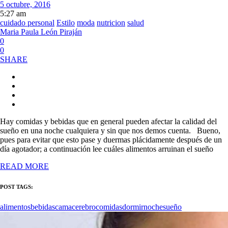
5 octubre, 2016
5:27 am
cuidado personal
Estilo
moda
nutricion
salud
Maria Paula León Piraján
0
0
SHARE
Hay comidas y bebidas que en general pueden afectar la calidad del
sueño en una noche cualquiera y sin que nos demos cuenta. Bueno,
pues para evitar que esto pase y duermas plácidamente después de un
día agotador; a continuación lee cuáles alimentos arruinan el sueño
READ MORE
POST TAGS:
alimentos
bebidas
cama
cerebro
comidas
dormir
noche
sueño