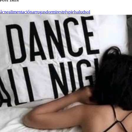
POST TAGS:
ácne
alimentación
arrugas
dormir
estrés
piel
salud
sol