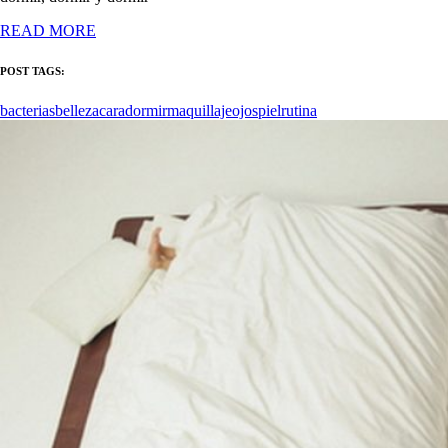
READ MORE
POST TAGS:
bacterias
belleza
cara
dormir
maquillaje
ojos
piel
rutina