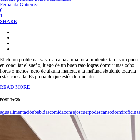
Fernanda Gutierrez
0
1
SHARE
El eterno problema, vas a la cama a una hora prudente, tardas un poco
en conciliar el sueño, luego de un buen rato logras dormir unas ocho
horas o menos, pero de alguna manera, a la mañana siguiente todavía
estás cansada. Es probable que estés durmiendo
READ MORE
POST TAGS:
agua
alimentación
bebidas
comida
consejos
cuerpo
descanso
dormir
oficina