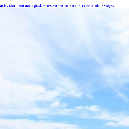
actividad fisica
amigos
bienestar
dormir
familia
musica
rutina
viajes