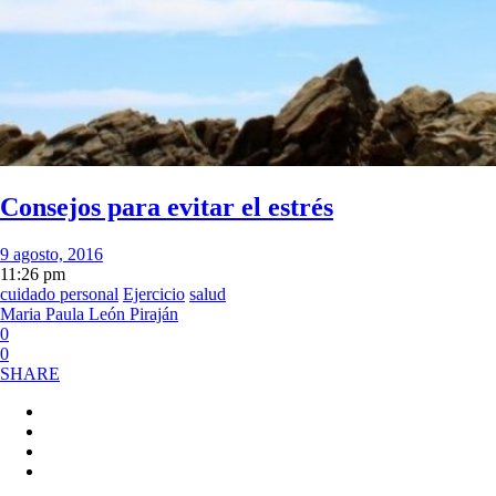
Consejos para evitar el estrés
9 agosto, 2016
11:26 pm
cuidado personal
Ejercicio
salud
Maria Paula León Piraján
0
0
SHARE