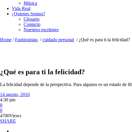
Música
Vida Real
¿Quienes Somos?
Glosario
Contacto
Nuestros escritores
Home
/
Fashionistas
/
cuidado personal
/
¿Qué es para ti la felicidad?
¿Qué es para ti la felicidad?
La felicidad depende de la perspectiva. Para algunos es un estado de l
14 agosto, 2016
4:30 pm
0
0
4700
Views
SHARE