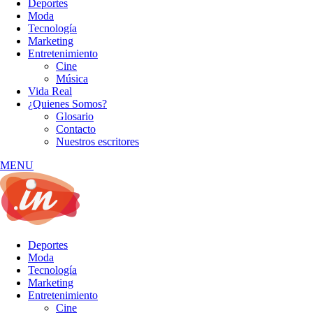
Deportes
Moda
Tecnología
Marketing
Entretenimiento
Cine
Música
Vida Real
¿Quienes Somos?
Glosario
Contacto
Nuestros escritores
MENU
Deportes
Moda
Tecnología
Marketing
Entretenimiento
Cine