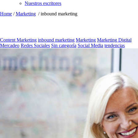
Nuestros escritores
Home
/
Marketing
/
inbound marketing
Content Marketing
inbound marketing
Marketing
Marketing Digital
Mercadeo
Redes Sociales
Sin categoría
Social Media
tendencias