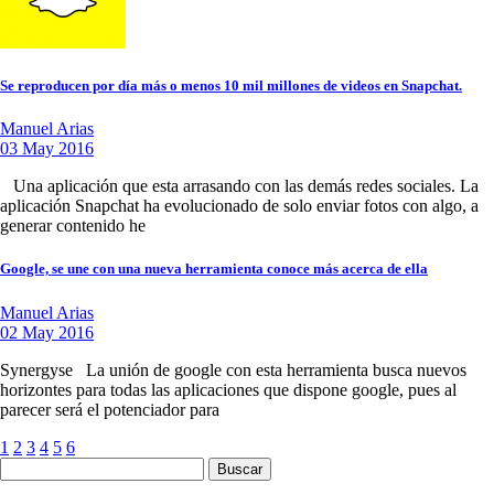
Se reproducen por día más o menos 10 mil millones de videos en Snapchat.
Manuel Arias
03 May 2016
Una aplicación que esta arrasando con las demás redes sociales. La
aplicación Snapchat ha evolucionado de solo enviar fotos con algo, a
generar contenido he
Google, se une con una nueva herramienta conoce más acerca de ella
Manuel Arias
02 May 2016
Synergyse La unión de google con esta herramienta busca nuevos
horizontes para todas las aplicaciones que dispone google, pues al
parecer será el potenciador para
1
2
3
4
5
6
Buscar: