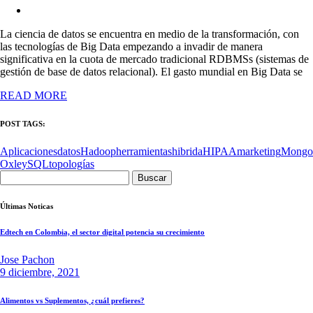
La ciencia de datos se encuentra en medio de la transformación, con
las tecnologías de Big Data empezando a invadir de manera
significativa en la cuota de mercado tradicional RDBMSs (sistemas de
gestión de base de datos relacional). El gasto mundial en Big Data se
READ MORE
POST TAGS:
Aplicaciones
datos
Hadoop
herramientas
hibrida
HIPAA
marketing
Mong
Oxley
SQL
topologías
Buscar:
Últimas Noticas
Edtech en Colombia, el sector digital potencia su crecimiento
Jose Pachon
9 diciembre, 2021
Alimentos vs Suplementos, ¿cuál prefieres?