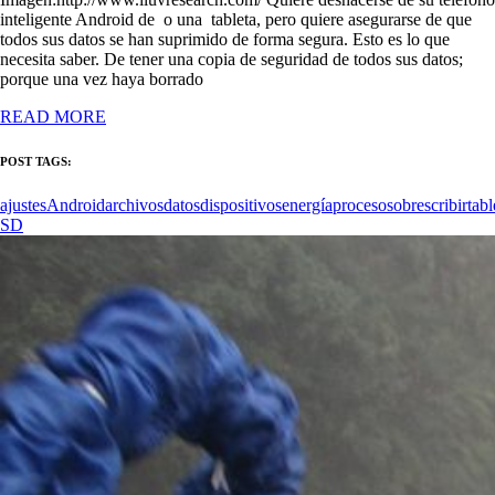
inteligente Android de o una tableta, pero quiere asegurarse de que
todos sus datos se han suprimido de forma segura. Esto es lo que
necesita saber. De tener una copia de seguridad de todos sus datos;
porque una vez haya borrado
READ MORE
POST TAGS:
ajustes
Android
archivos
datos
dispositivos
energía
proceso
sobrescribir
tabl
SD