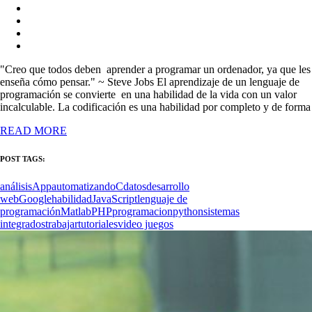
"Creo que todos deben aprender a programar un ordenador, ya que les
enseña cómo pensar." ~ Steve Jobs El aprendizaje de un lenguaje de
programación se convierte en una habilidad de la vida con un valor
incalculable. La codificación es una habilidad por completo y de forma
READ MORE
POST TAGS:
análisis
App
automatizando
C
datos
desarrollo
web
Google
habilidad
JavaScript
lenguaje de
programación
Matlab
PHP
programacion
python
sistemas
integrados
trabajar
tutoriales
video juegos