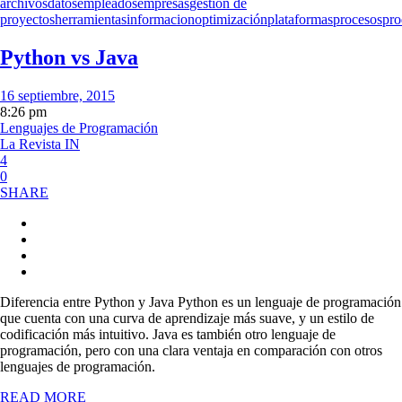
archivos
datos
empleados
empresas
gestion de
proyectos
herramientas
informacion
optimización
plataformas
procesos
pro
Python vs Java
16 septiembre, 2015
8:26 pm
Lenguajes de Programación
La Revista IN
4
0
SHARE
Diferencia entre Python y Java Python es un lenguaje de programación
que cuenta con una curva de aprendizaje más suave, y un estilo de
codificación más intuitivo. Java es también otro lenguaje de
programación, pero con una clara ventaja en comparación con otros
lenguajes de programación.
READ MORE