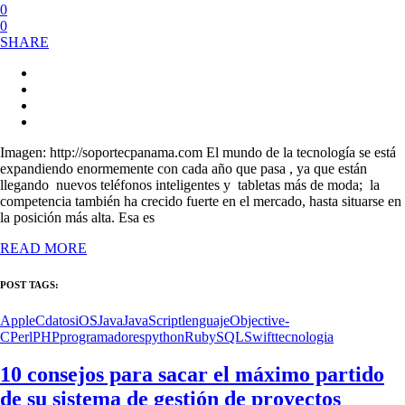
0
0
SHARE
Imagen: http://soportecpanama.com El mundo de la tecnología se está
expandiendo enormemente con cada año que pasa , ya que están
llegando nuevos teléfonos inteligentes y tabletas más de moda; la
competencia también ha crecido fuerte en el mercado, hasta situarse en
la posición más alta. Esa es
READ MORE
POST TAGS:
Apple
C
datos
iOS
Java
JavaScript
lenguaje
Objective-
C
Perl
PHP
programadores
python
Ruby
SQL
Swift
tecnologia
10 consejos para sacar el máximo partido
de su sistema de gestión de proyectos