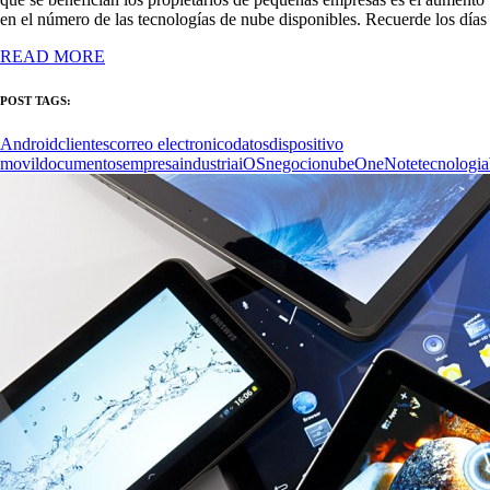
en el número de las tecnologías de nube disponibles. Recuerde los días
READ MORE
POST TAGS:
Android
clientes
correo electronico
datos
dispositivo
movil
documentos
empresa
industria
iOS
negocio
nube
OneNote
tecnologia