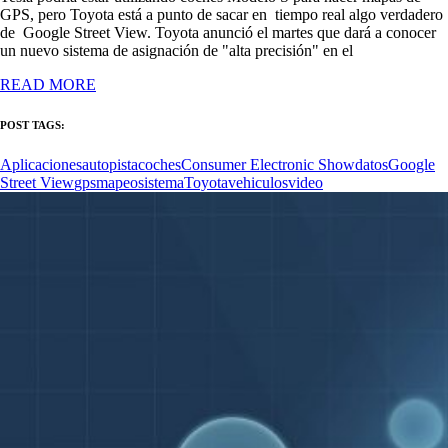
GPS, pero Toyota está a punto de sacar en tiempo real algo verdadero
de Google Street View. Toyota anunció el martes que dará a conocer
un nuevo sistema de asignación de "alta precisión" en el
READ MORE
POST TAGS:
Aplicaciones
autopista
coches
Consumer Electronic Show
datos
Google
Street View
gps
mapeo
sistema
Toyota
vehiculos
video