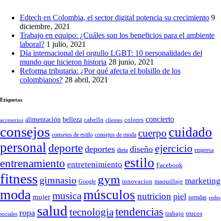
Edtech en Colombia, el sector digital potencia su crecimiento
9
diciembre, 2021
Trabajo en equipo: ¿Cuáles son los beneficios para el ambiente
laboral?
1 julio, 2021
Día internacional del orgullo LGBT: 10 personalidades del
mundo que hicieron historia
28 junio, 2021
Reforma tributaria: ¿Por qué afecta el bolsillo de los
colombianos?
28 abril, 2021
Etiquetas
concierto
belleza
alimentación
cabello
colores
accesorios
clientes
consejos
cuidado
cuerpo
consejos de moda
consejos de estilo
personal
deporte
ejercicio
deportes
diseño
dieta
empresa
estilo
entrenamiento
entretenimiento
Facebook
fitness
gym
gimnasio
marketing
Google
innovacion
maquillaje
moda
músculos
musica
nutricion
piel
mujer
prendas
redes
salud
tendencias
tecnologia
ropa
trucos
trabajo
sociales