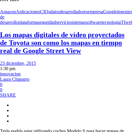
Amazon
Aplicaciones
CIOs
datos
desarrolladores
empresa
Google
ingenie
de
desarrollo
plataforma
seguridad
servicio
sistemas
software
tecnologia
TI
we
Los mapas digitales de vídeo proyectados
de Toyota son como los mapas en tiempo
real de Google Street View
23 diciembre, 2015
1:30 pm
innovacion
Laura Chaparro
0
0
SHARE
Tesla podría estar utilizando coches Modelo S para hacer mapas de