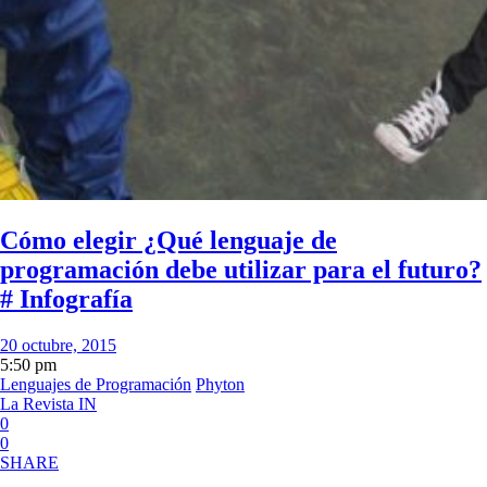
Cómo elegir ¿Qué lenguaje de
programación debe utilizar para el futuro?
# Infografía
20 octubre, 2015
5:50 pm
Lenguajes de Programación
Phyton
La Revista IN
0
0
SHARE