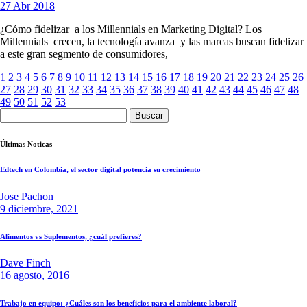
27 Abr 2018
¿Cómo fidelizar a los Millennials en Marketing Digital? Los
Millennials crecen, la tecnología avanza y las marcas buscan fidelizar
a este gran segmento de consumidores,
1
2
3
4
5
6
7
8
9
10
11
12
13
14
15
16
17
18
19
20
21
22
23
24
25
26
27
28
29
30
31
32
33
34
35
36
37
38
39
40
41
42
43
44
45
46
47
48
49
50
51
52
53
Buscar:
Últimas Noticas
Edtech en Colombia, el sector digital potencia su crecimiento
Jose Pachon
9 diciembre, 2021
Alimentos vs Suplementos, ¿cuál prefieres?
Dave Finch
16 agosto, 2016
Trabajo en equipo: ¿Cuáles son los beneficios para el ambiente laboral?