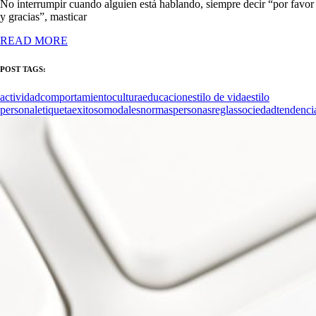
No interrumpir cuando alguien está hablando, siempre decir “por favor
y gracias”, masticar
READ MORE
POST TAGS:
actividad
comportamiento
cultura
educacion
estilo de vida
estilo
personal
etiqueta
exitoso
modales
normas
personas
reglas
sociedad
tendenci