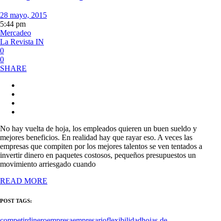
28 mayo, 2015
5:44 pm
Mercadeo
La Revista IN
0
0
SHARE
No hay vuelta de hoja, los empleados quieren un buen sueldo y
mejores beneficios. En realidad hay que rayar eso. A veces las
empresas que compiten por los mejores talentos se ven tentados a
invertir dinero en paquetes costosos, pequeños presupuestos un
movimiento arriesgado cuando
READ MORE
POST TAGS:
competir
dinero
empresa
empresario
flexibilidad
hojas de