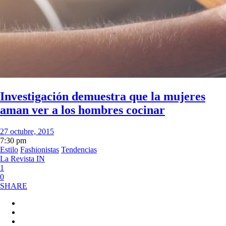
Investigación demuestra que la mujeres
aman ver a los hombres cocinar
27 octubre, 2015
7:30 pm
Estilo
Fashionistas
Tendencias
La Revista IN
1
0
SHARE