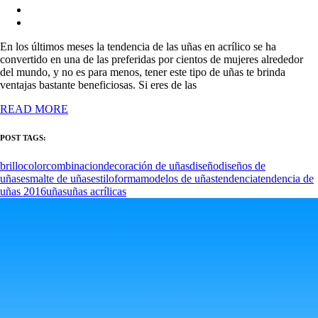
En los últimos meses la tendencia de las uñas en acrílico se ha
convertido en una de las preferidas por cientos de mujeres alrededor
del mundo, y no es para menos, tener este tipo de uñas te brinda
ventajas bastante beneficiosas. Si eres de las
READ MORE
POST TAGS:
brillo
color
combinacion
decoración de uñas
diseño
diseños de
uñas
esmalte de uñas
estilo
forma
modelos de uñas
tendencia
tendencia de
uñas 2016
uñas
uñas acrílicas