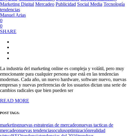
Marketing Digital
Mercadeo
Publicidad
Social Media
Tecnología
tendencias
Manuel Arias
0
0
SHARE
La industria del marketing online es compleja y volátil, pero muy
emocionante para cualquier persona que está en las tendencias
modernas. Cada año, un nuevo hardware, software nuevo, nuevas
empresas y nuevas preferencias de los usuarios dictan una serie de
cambios radicales que bien pueden ser
READ MORE
POST TAGS:
marketing
nuevas estrategias de mercadeo
nuevas tacticas de
mercadeo
nuevas tendencias
oculus
optimización
realidad
virtual
SEO
tendencia
tendencias del 2016
trends
vr