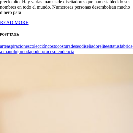
precio alto. Hay varias marcas de diseñadores que han establecido sus
nombres en todo el mundo. Numerosas personas desembolsan mucho
dinero para
READ MORE
POST TAGS:
arte
aspiraciones
colección
costo
costura
deseo
diseñador
elite
estatus
fabrica
a mano
lujo
moda
poder
proceso
tendencia