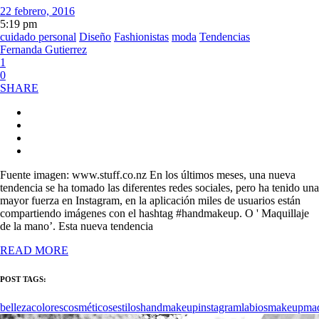
22 febrero, 2016
5:19 pm
cuidado personal
Diseño
Fashionistas
moda
Tendencias
Fernanda Gutierrez
1
0
SHARE
Fuente imagen: www.stuff.co.nz En los últimos meses, una nueva
tendencia se ha tomado las diferentes redes sociales, pero ha tenido una
mayor fuerza en Instagram, en la aplicación miles de usuarios están
compartiendo imágenes con el hashtag #handmakeup. O ' Maquillaje
de la mano’. Esta nueva tendencia
READ MORE
POST TAGS:
belleza
colores
cosméticos
estilos
handmakeup
instagram
labios
makeup
maq