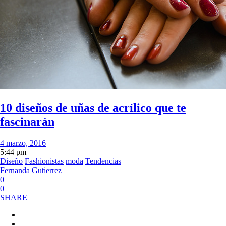
10 diseños de uñas de acrílico que te
fascinarán
4 marzo, 2016
5:44 pm
Diseño
Fashionistas
moda
Tendencias
Fernanda Gutierrez
0
0
SHARE