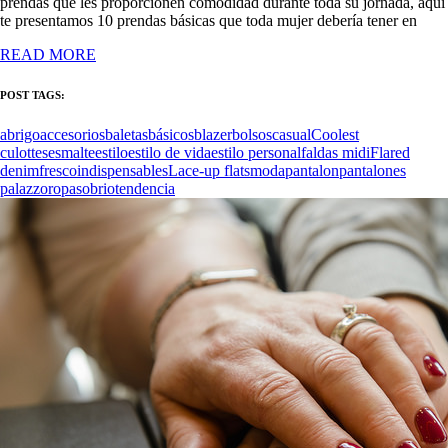
prendas que les proporcionen comodidad durante toda su jornada, aquí
te presentamos 10 prendas básicas que toda mujer debería tener en
READ MORE
POST TAGS:
abrigo
accesorios
baletas
básicos
blazer
bolsos
casual
Coolest
culottes
esmalte
estilo
estilo de vida
estilo personal
faldas midi
Flared
denim
fresco
indispensables
Lace-up flats
moda
pantalon
pantalones
palazzo
ropa
sobrio
tendencia