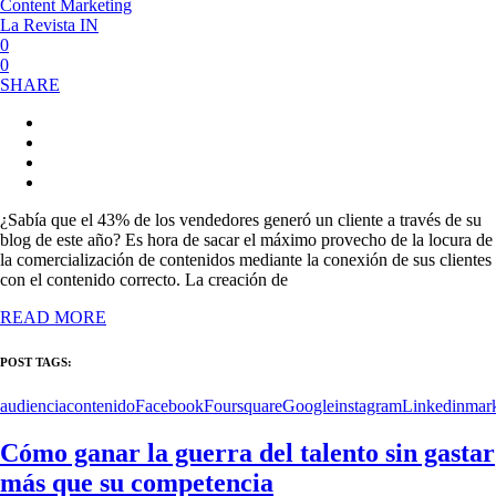
Content Marketing
La Revista IN
0
0
SHARE
¿Sabía que el 43% de los vendedores generó un cliente a través de su
blog de este año? Es hora de sacar el máximo provecho de la locura de
la comercialización de contenidos mediante la conexión de sus clientes
con el contenido correcto. La creación de
READ MORE
POST TAGS:
audiencia
contenido
Facebook
Foursquare
Google
instagram
Linkedin
mark
Cómo ganar la guerra del talento sin gastar
más que su competencia