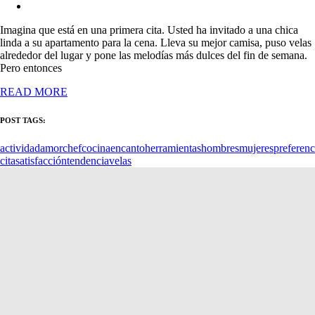
Imagina que está en una primera cita. Usted ha invitado a una chica
linda a su apartamento para la cena. Lleva su mejor camisa, puso velas
alrededor del lugar y pone las melodías más dulces del fin de semana.
Pero entonces
READ MORE
POST TAGS:
actividad
amor
chef
cocina
encanto
herramientas
hombres
mujeres
preferenc
cita
satisfacción
tendencia
velas