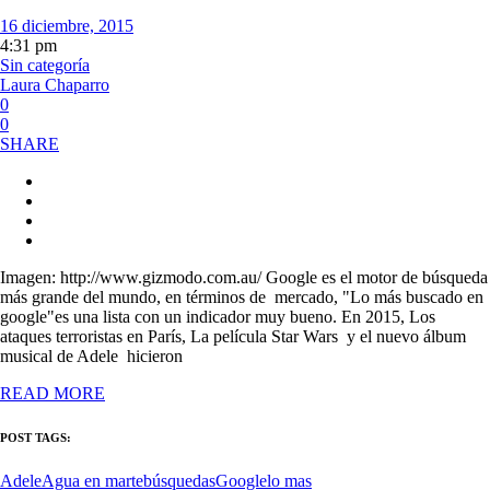
16 diciembre, 2015
4:31 pm
Sin categoría
Laura Chaparro
0
0
SHARE
Imagen: http://www.gizmodo.com.au/ Google es el motor de búsqueda
más grande del mundo, en términos de mercado, "Lo más buscado en
google"es una lista con un indicador muy bueno. En 2015, Los
ataques terroristas en París, La película Star Wars y el nuevo álbum
musical de Adele hicieron
READ MORE
POST TAGS:
Adele
Agua en marte
búsquedas
Google
lo mas