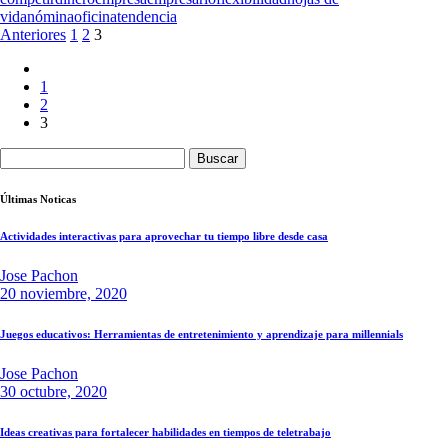
vida
nómina
oficina
tendencia
Paginación
Anteriores
1
2
3
de
1
entradas
2
3
Buscar:
Últimas Noticas
Actividades interactivas para aprovechar tu tiempo libre desde casa
Jose Pachon
20 noviembre, 2020
Juegos educativos: Herramientas de entretenimiento y aprendizaje para millennials
Jose Pachon
30 octubre, 2020
Ideas creativas para fortalecer habilidades en tiempos de teletrabajo