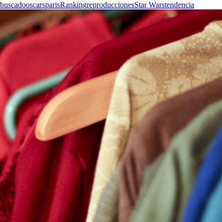
buscado
oscars
paris
Ranking
reproducciones
Star Wars
tendencia