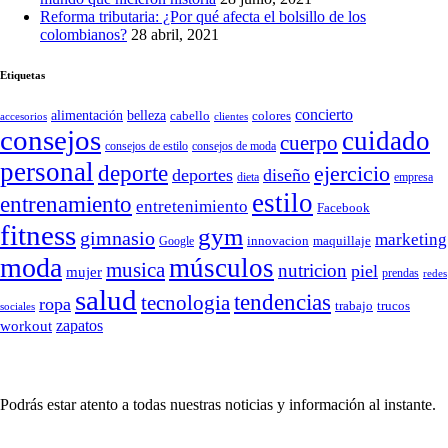
Reforma tributaria: ¿Por qué afecta el bolsillo de los
colombianos?
28 abril, 2021
Etiquetas
concierto
belleza
alimentación
cabello
colores
accesorios
clientes
consejos
cuidado
cuerpo
consejos de moda
consejos de estilo
personal
deporte
ejercicio
deportes
diseño
dieta
empresa
estilo
entrenamiento
entretenimiento
Facebook
fitness
gym
gimnasio
marketing
Google
innovacion
maquillaje
moda
músculos
musica
nutricion
piel
mujer
prendas
redes
salud
tendencias
tecnologia
ropa
trucos
trabajo
sociales
zapatos
workout
SÍGUENOS
Podrás estar atento a todas nuestras noticias y información al instante.