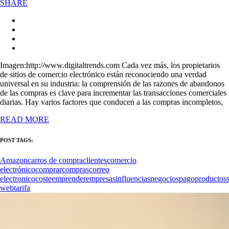
SHARE
Imagen:http://www.digitaltrends.com Cada vez más, los propietarios
de sitios de comercio electrónico están reconociendo una verdad
universal en su industria: la comprensión de las razones de abandonos
de las compras es clave para incrementar las transacciones comerciales
diarias. Hay varios factores que conducen a las compras incompletos,
READ MORE
POST TAGS:
Amazon
carros de compra
clientes
comercio
electrónico
comprar
compras
correo
electronico
coste
emprender
empresas
influencias
negocios
pago
productos
web
tarifa