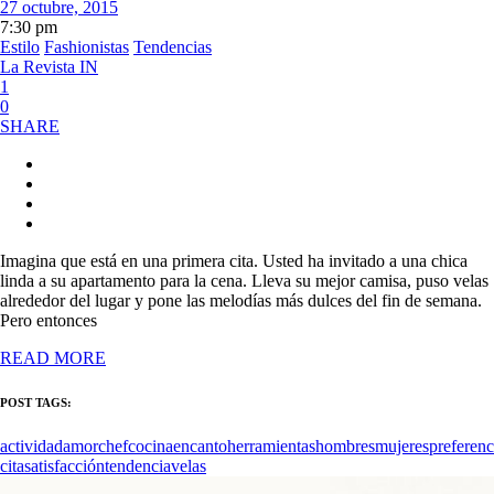
27 octubre, 2015
7:30 pm
Estilo
Fashionistas
Tendencias
La Revista IN
1
0
SHARE
Imagina que está en una primera cita. Usted ha invitado a una chica
linda a su apartamento para la cena. Lleva su mejor camisa, puso velas
alrededor del lugar y pone las melodías más dulces del fin de semana.
Pero entonces
READ MORE
POST TAGS:
actividad
amor
chef
cocina
encanto
herramientas
hombres
mujeres
preferenc
cita
satisfacción
tendencia
velas