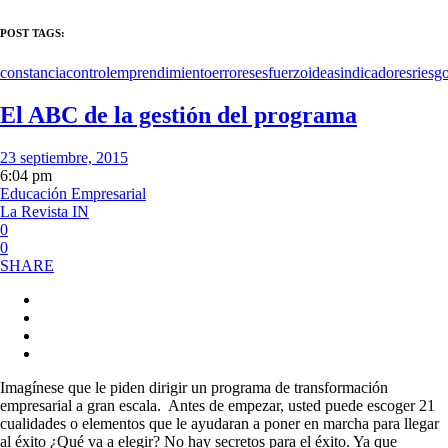
POST TAGS:
constancia
control
emprendimiento
errores
esfuerzo
ideas
indicadores
riesg
El ABC de la gestión del programa
23 septiembre, 2015
6:04 pm
Educación Empresarial
La Revista IN
0
0
SHARE
Imagínese que le piden dirigir un programa de transformación
empresarial a gran escala. Antes de empezar, usted puede escoger 21
cualidades o elementos que le ayudaran a poner en marcha para llegar
al éxito ¿Qué va a elegir? No hay secretos para el éxito. Ya que