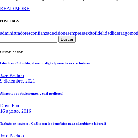
READ MORE
POST TAGS:
administradores
confianza
decisiones
empresa
exito
fidelidad
liderazgo
mot
Buscar:
Últimas Noticas
Edtech en Colombia, el sector digital potencia su crecimiento
Jose Pachon
9 diciembre, 2021
Alimentos vs Suplementos, ¿cuál prefieres?
Dave Finch
16 agosto, 2016
Trabajo en equipo: ¿Cuáles son los beneficios para el ambiente laboral?
Jose Pachon