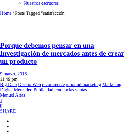
Nuestros escritores
Home
/
Posts Tagged "satisfacción"
Porque debemos pensar en una
Investigación de mercados antes de crear
un producto
9 marzo, 2016
11:49 pm
Big Data
Diseño Web
e-commerce
inbound marketing
Marketing
Digital
Mercadeo
Publicidad
tendencias
ventas
Manuel Arias
1
0
SHARE