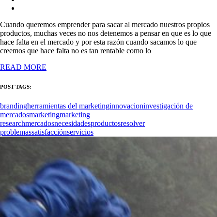
Cuando queremos emprender para sacar al mercado nuestros propios
productos, muchas veces no nos detenemos a pensar en que es lo que
hace falta en el mercado y por esta razón cuando sacamos lo que
creemos que hace falta no es tan rentable como lo
READ MORE
POST TAGS:
branding
herramientas del marketing
innovacion
investigación de
mercados
marketing
marketing
research
mercados
necesidades
productos
resolver
problemas
satisfacción
servicios