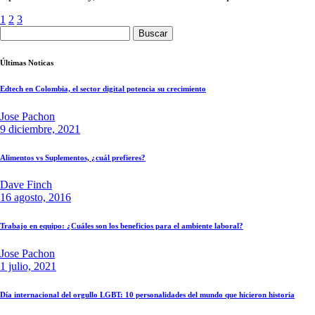
1
2
3
Buscar:
Últimas Noticas
Edtech en Colombia, el sector digital potencia su crecimiento
Jose Pachon
9 diciembre, 2021
Alimentos vs Suplementos, ¿cuál prefieres?
Dave Finch
16 agosto, 2016
Trabajo en equipo: ¿Cuáles son los beneficios para el ambiente laboral?
Jose Pachon
1 julio, 2021
Día internacional del orgullo LGBT: 10 personalidades del mundo que hicieron historia