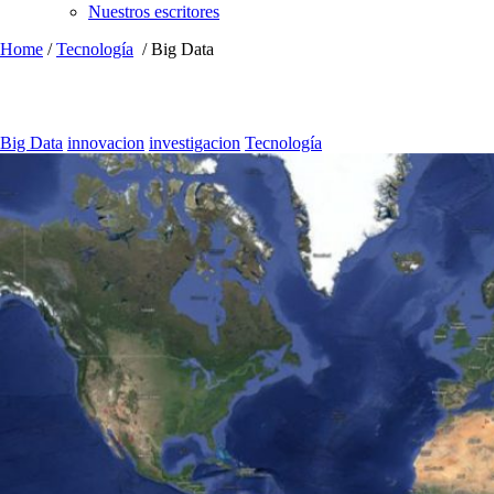
Nuestros escritores
Home
/
Tecnología
/
Big Data
Big Data
innovacion
investigacion
Tecnología