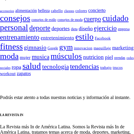
concierto
belleza
alimentación
cabello
colores
accesorios
clientes
consejos
cuidado
cuerpo
consejos de moda
consejos de estilo
personal
deporte
ejercicio
deportes
diseño
dieta
empresa
estilo
entrenamiento
entretenimiento
Facebook
fitness
gym
gimnasio
marketing
Google
innovacion
maquillaje
moda
músculos
musica
nutricion
piel
mujer
prendas
redes
salud
tendencias
tecnologia
ropa
trucos
trabajo
sociales
zapatos
workout
SÍGUENOS
Podrás estar atento a todas nuestras noticias y información al instante.
LA REVISTA IN
La Revista más In de América Latina. Somos la Revista más In de
América Latina, tratamos temas acerca de moda, deportes, marketing,