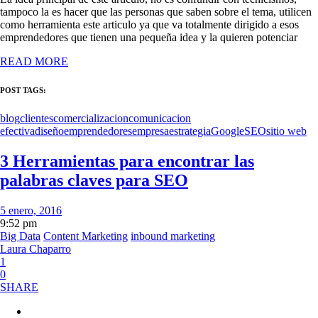
tampoco la es hacer que las personas que saben sobre el tema, utilicen
como herramienta este articulo ya que va totalmente dirigido a esos
emprendedores que tienen una pequeña idea y la quieren potenciar
READ MORE
POST TAGS:
blog
clientes
comercializacion
comunicacion
efectiva
diseño
emprendedores
empresa
estrategia
Google
SEO
sitio web
3 Herramientas para encontrar las
palabras claves para SEO
5 enero, 2016
9:52 pm
Big Data
Content Marketing
inbound marketing
Laura Chaparro
1
0
SHARE