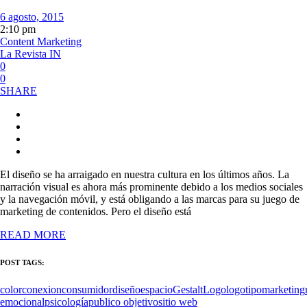
6 agosto, 2015
2:10 pm
Content Marketing
La Revista IN
0
0
SHARE
El diseño se ha arraigado en nuestra cultura en los últimos años. La
narración visual es ahora más prominente debido a los medios sociales
y la navegación móvil, y está obligando a las marcas para su juego de
marketing de contenidos. Pero el diseño está
READ MORE
POST TAGS:
color
conexion
consumidor
diseño
espacio
Gestalt
Logo
logotipo
marketing
emocional
psicología
publico objetivo
sitio web