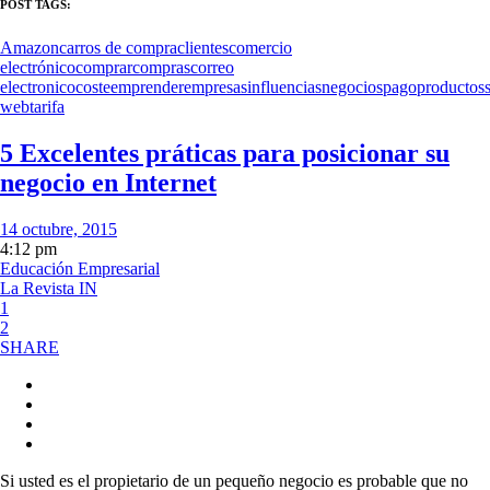
POST TAGS:
Amazon
carros de compra
clientes
comercio
electrónico
comprar
compras
correo
electronico
coste
emprender
empresas
influencias
negocios
pago
productos
web
tarifa
5 Excelentes práticas para posicionar su
negocio en Internet
14 octubre, 2015
4:12 pm
Educación Empresarial
La Revista IN
1
2
SHARE
Si usted es el propietario de un pequeño negocio es probable que no