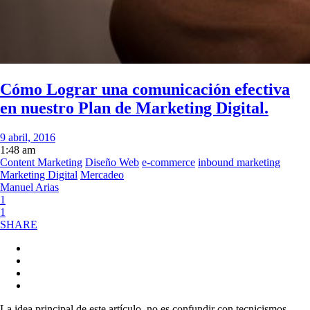
Cómo Lograr una comunicación efectiva
en nuestro Plan de Marketing Digital.
9 abril, 2016
1:48 am
Content Marketing
Diseño Web
e-commerce
inbound marketing
Marketing Digital
Mercadeo
Manuel Arias
1
1
SHARE
La idea principal de este artículo, no es confundir con tecnicismos,