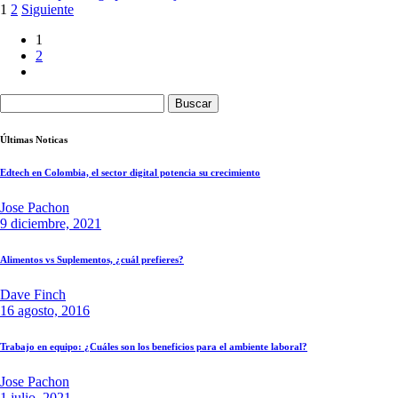
Paginación
1
2
Siguiente
de
1
2
entradas
Buscar:
Últimas Noticas
Edtech en Colombia, el sector digital potencia su crecimiento
Jose Pachon
9 diciembre, 2021
Alimentos vs Suplementos, ¿cuál prefieres?
Dave Finch
16 agosto, 2016
Trabajo en equipo: ¿Cuáles son los beneficios para el ambiente laboral?
Jose Pachon
1 julio, 2021