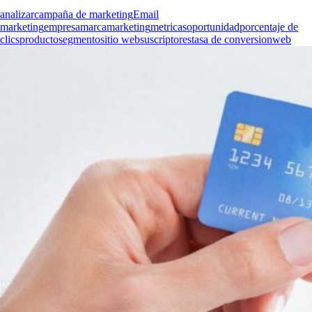
analizar
campaña de marketing
Email
marketing
empresa
marca
marketing
metricas
oportunidad
porcentaje de
clics
producto
segmento
sitio web
suscriptores
tasa de conversion
web