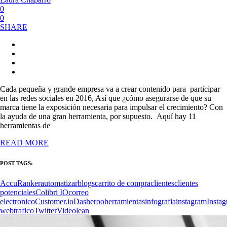
0
0
SHARE
Cada pequeña y grande empresa va a crear contenido para participar
en las redes sociales en 2016, Así que ¿cómo asegurarse de que su
marca tiene la exposición necesaria para impulsar el crecimiento? Con
la ayuda de una gran herramienta, por supuesto. Aquí hay 11
herramientas de
READ MORE
POST TAGS:
AccuRanker
automatizar
blogs
carrito de compra
clientes
clientes
potenciales
Colibri IO
correo
electronico
Customer.io
Dasheroo
herramientas
infografia
instagram
Instag
web
trafico
Twitter
Videolean