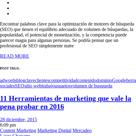
Encontrar palabras clave para la optimización de motores de búsqueda
(SEO) que tienen el equilibrio adecuado de volumen de búsquedas, la
popularidad, el potencial de monetización, y la competencia puede
parecer magia para algunas personas. Se podría pensar que un
profesional de SEO simplemente nutre
READ MORE
POST TAGS:
adwords
blog
clave
clientes
competitividad
contenido
dominio
Google
herr
sociales
SEO
sitio web
trabajo
usuarios
volumen de busqueda
11 Herramientas de marketing que vale la
pena probar en 2016
28 diciembre, 2015
6:09 pm
Content Marketing
Marketing Digital
Mercadeo
Laura Chaparro