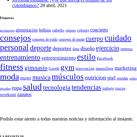
colombianos?
28 abril, 2021
Etiquetas
concierto
belleza
alimentación
cabello
colores
accesorios
clientes
consejos
cuidado
cuerpo
consejos de moda
consejos de estilo
personal
deporte
ejercicio
deportes
diseño
dieta
empresa
estilo
entrenamiento
entretenimiento
Facebook
fitness
gym
gimnasio
marketing
Google
innovacion
maquillaje
moda
músculos
musica
nutricion
piel
mujer
prendas
redes
salud
tendencias
tecnologia
ropa
trucos
trabajo
sociales
zapatos
workout
SÍGUENOS
Podrás estar atento a todas nuestras noticias y información al instante.
LA REVISTA IN