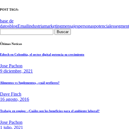
POST TAGS:
base de
datos
blog
Email
industria
marketing
mensajes
personas
potenciales
segment
Buscar:
Últimas Noticas
Edtech en Colombia, el sector digital potencia su crecimiento
Jose Pachon
9 diciembre, 2021
Alimentos vs Suplementos, ¿cuál prefieres?
Dave Finch
16 agosto, 2016
Trabajo en equipo: ¿Cuáles son los beneficios para el ambiente laboral?
Jose Pachon
1 julio, 2021