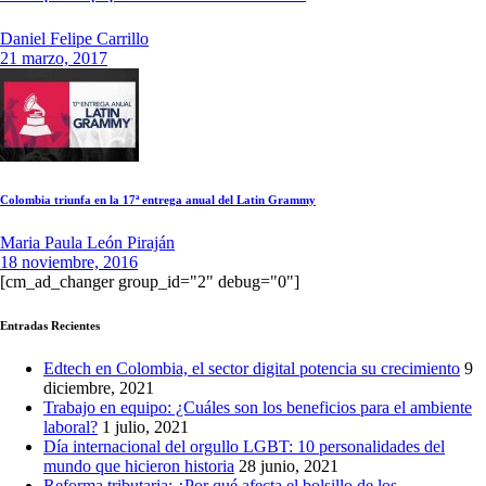
Daniel Felipe Carrillo
21 marzo, 2017
Colombia triunfa en la 17ª entrega anual del Latin Grammy
Maria Paula León Piraján
18 noviembre, 2016
[cm_ad_changer group_id="2" debug="0"]
Entradas Recientes
Edtech en Colombia, el sector digital potencia su crecimiento
9
diciembre, 2021
Trabajo en equipo: ¿Cuáles son los beneficios para el ambiente
laboral?
1 julio, 2021
Día internacional del orgullo LGBT: 10 personalidades del
mundo que hicieron historia
28 junio, 2021
Reforma tributaria: ¿Por qué afecta el bolsillo de los