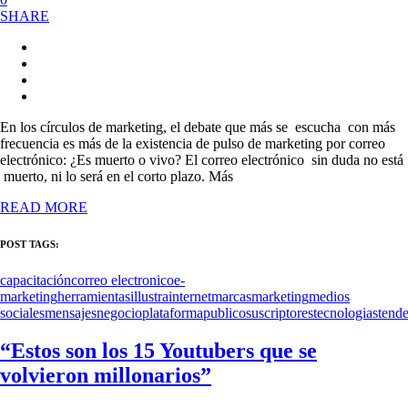
SHARE
En los círculos de marketing, el debate que más se escucha con más
frecuencia es más de la existencia de pulso de marketing por correo
electrónico: ¿Es muerto o vivo? El correo electrónico sin duda no está
muerto, ni lo será en el corto plazo. Más
READ MORE
POST TAGS:
capacitación
correo electronico
e-
marketing
herramientas
illustra
internet
marcas
marketing
medios
sociales
mensajes
negocio
plataforma
publico
suscriptores
tecnologias
tende
“Estos son los 15 Youtubers que se
volvieron millonarios”