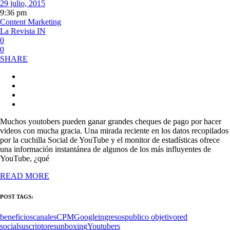
29 julio, 2015
9:36 pm
Content Marketing
La Revista IN
0
0
SHARE
Muchos youtobers pueden ganar grandes cheques de pago por hacer
videos con mucha gracia. Una mirada reciente en los datos recopilados
por la cuchilla Social de YouTube y el monitor de estadísticas ofrece
una información instantánea de algunos de los más influyentes de
YouTube, ¿qué
READ MORE
POST TAGS:
beneficios
canales
CPM
Google
ingresos
publico objetivo
red
social
suscriptores
unboxing
Youtubers