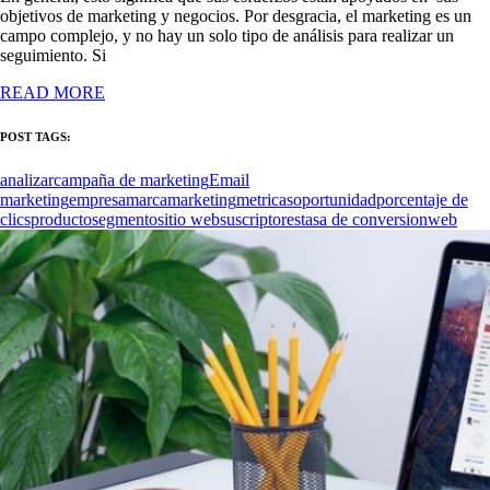
objetivos de marketing y negocios. Por desgracia, el marketing es un
campo complejo, y no hay un solo tipo de análisis para realizar un
seguimiento. Si
READ MORE
POST TAGS:
analizar
campaña de marketing
Email
marketing
empresa
marca
marketing
metricas
oportunidad
porcentaje de
clics
producto
segmento
sitio web
suscriptores
tasa de conversion
web