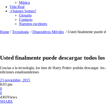
Música
Vida Real
¿Quienes Somos?
Glosario
Contacto
Nuestros escritores
Home
/
Tecnología
/
Dispositivos Móviles
/
Usted finalmente puede de
Usted finalmente puede descargar todos los
Gracias a la tecnología, los fans de Harry Potter: podrán descargar los a
ediciones estadounidenses
23 noviembre, 2015
8:03 pm
0
0
4303
Views
SHARE