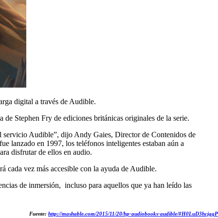
rga digital a través de Audible.
 de Stephen Fry de ediciones británicas originales de la serie.
del servicio Audible”, dijo Andy Gaies, Director de Contenidos de
ue lanzado en 1997, los teléfonos inteligentes estaban aún a
ra disfrutar de ellos en audio.
 será cada vez más accesible con la ayuda de Audible.
ncias de inmersión, incluso para aquellos que ya han leído las
Fuente:
http://mashable.com/2015/11/20/hp-audiobooks-audible/#H0LuD3hcjqqP