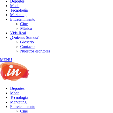
Deportes
Moda
Tecnología
Marketing
Entretenimiento
Cine
Música
Vida Real
¿Quienes Somos?
Glosario
Contacto
Nuestros escritores
MENU
Deportes
Moda
Tecnología
Marketing
Entretenimiento
Cine