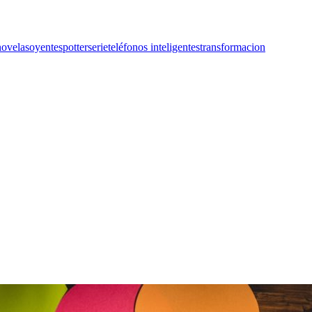
novelas
oyentes
potter
serie
teléfonos inteligentes
transformacion