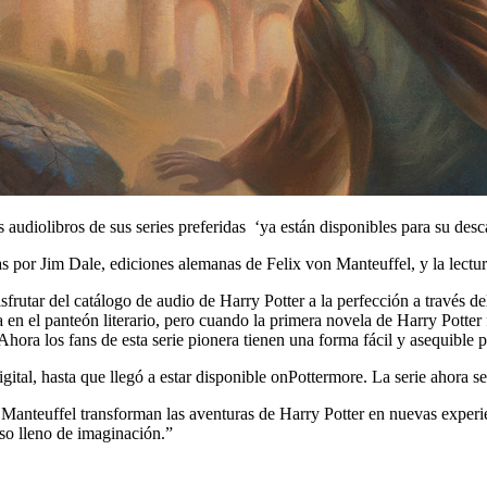
 audiolibros de sus series preferidas ‘ya están disponibles para su desca
s por Jim Dale, ediciones alemanas de Felix von Manteuffel, y la lectura
sfrutar del catálogo de audio de Harry Potter a la perfección a través 
n el panteón literario, pero cuando la primera novela de Harry Potter f
hora los fans de esta serie pionera tienen una forma fácil y asequible pa
digital, hasta que llegó a estar disponible onPottermore. La serie ahora
Manteuffel transforman las aventuras de Harry Potter en nuevas experie
so lleno de imaginación.”