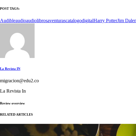
POST TAGS:
Audible
audio
audiolibros
aventuras
catalogo
digital
Harry Potter
Jim Dale
La Revista IN
migracion@edu2.co
La Revista In
Review overview
RELATED ARTICLES