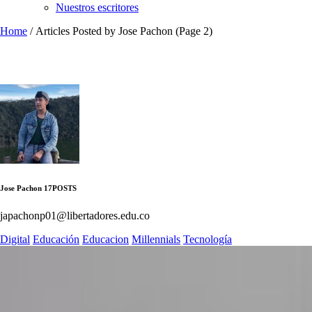
Nuestros escritores
Home
/
Articles Posted by Jose Pachon
(Page 2)
Jose Pachon
17
POSTS
japachonp01@libertadores.edu.co
Digital
Educación
Educacion
Millennials
Tecnología