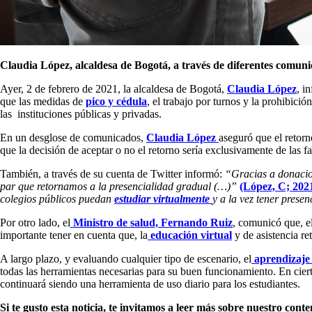
Claudia López, alcaldesa de Bogotá, a través de diferentes comunic
Ayer, 2 de febrero de 2021, la alcaldesa de Bogotá,
Claudia López
, i
que las medidas de
pico y cédula
, el trabajo por turnos y la prohibici
las instituciones públicas y privadas.
En un desglose de comunicados,
Claudia López
aseguró que el retorn
que la decisión de aceptar o no el retorno sería exclusivamente de las f
También, a través de su cuenta de Twitter informó:
“Gracias a donacion
par que retornamos a la presencialidad gradual (…)”
(López, C; 202
colegios públicos puedan
estudiar virtualmente
y a la vez tener prese
Por otro lado, el
Ministro de salud, Fernando Ruiz
, comunicó que, e
importante tener en cuenta que, la
educación virtual
y de asistencia re
A largo plazo, y evaluando cualquier tipo de escenario, el
aprendizaje 
todas las herramientas necesarias para su buen funcionamiento. En cier
continuará siendo una herramienta de uso diario para los estudiantes.
Si te gusto esta noticia, te invitamos a leer más sobre nuestro cont