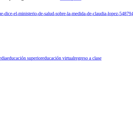
ue-dice-el-ministerio-de-salud-sobre-la-medida-de-claudia-lopez-54879
edia
educación superior
educación virtual
regreso a clase