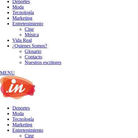
Deportes
Moda
Tecnología
Marketing
Entretenimiento
Cine
Música
Vida Real
¿Quienes Somos?
Glosario
Contacto
Nuestros escritores
MENU
Deportes
Moda
Tecnología
Marketing
Entretenimiento
Cine