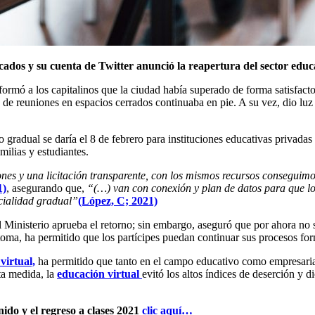
ados y su cuenta de Twitter anunció la reapertura del sector educa
nformó a los capitalinos que la ciudad había superado de forma satisfa
ón de reuniones en espacios cerrados continuaba en pie. A su vez, dio lu
o gradual se daría el 8 de febrero para instituciones educativas privadas
amilias y estudiantes.
es y una licitación transparente, con los mismos recursos conseguimo
1)
, asegurando que,
“(…) van con conexión y plan de datos para que lo
ncialidad gradual”
(López, C; 2021)
l Ministerio aprueba el retorno; sin embargo, aseguró que por ahora no 
toma, ha permitido que los partícipes puedan continuar sus procesos for
virtual,
ha permitido que tanto en el campo educativo como empresaria
ta medida, la
educación virtual
evitó los altos índices de deserción y
enido y el regreso a clases 2021
clic aquí…