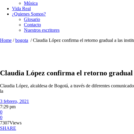
Música
Vida Real
¿Quienes Somos?
Glosario
Contacto
Nuestros escritores
Home
/
bogota
/
Claudia López confirma el retorno gradual a las insti
Claudia López confirma el retorno gradual a
Claudia López, alcaldesa de Bogotá, a través de diferentes comunicados
la
3 febrero, 2021
7:29 pm
0
0
7307
Views
SHARE