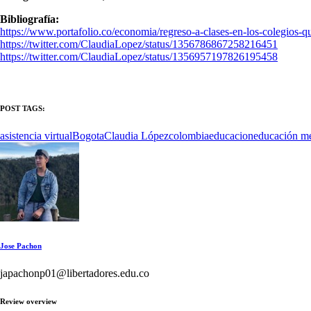
Bibliografía:
https://www.portafolio.co/economia/regreso-a-clases-en-los-colegios-q
https://twitter.com/ClaudiaLopez/status/1356786867258216451
https://twitter.com/ClaudiaLopez/status/1356957197826195458
POST TAGS:
asistencia virtual
Bogota
Claudia López
colombia
educacion
educación m
Jose Pachon
japachonp01@libertadores.edu.co
Review overview