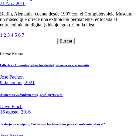
21 Nov 2016
Berlín, Alemania, cuenta desde 1997 con el Computerspiele Museum,
un museo que ofrece una exhibición permanente, enfocada al
entretenimiento digital (videojuegos). Con la idea
1
2
3
4
5
6
7
Buscar:
Últimas Noticas
Edtech en Colombia, el sector digital potencia su crecimiento
Jose Pachon
9 diciembre, 2021
Alimentos vs Suplementos, ¿cuál prefieres?
Dave Finch
16 agosto, 2016
Trabajo en equipo: ¿Cuáles son los beneficios para el ambiente laboral?