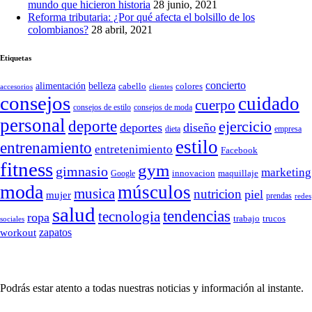
mundo que hicieron historia
28 junio, 2021
Reforma tributaria: ¿Por qué afecta el bolsillo de los
colombianos?
28 abril, 2021
Etiquetas
concierto
belleza
alimentación
cabello
colores
accesorios
clientes
consejos
cuidado
cuerpo
consejos de moda
consejos de estilo
personal
deporte
ejercicio
deportes
diseño
dieta
empresa
estilo
entrenamiento
entretenimiento
Facebook
fitness
gym
gimnasio
marketing
Google
innovacion
maquillaje
moda
músculos
musica
nutricion
piel
mujer
prendas
redes
salud
tendencias
tecnologia
ropa
trucos
trabajo
sociales
zapatos
workout
SÍGUENOS
Podrás estar atento a todas nuestras noticias y información al instante.