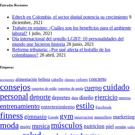
Entradas Recientes
Edtech en Colombia, el sector digital potencia su crecimiento
9
diciembre, 2021
Trabajo en equipo: ¿Cuáles son los beneficios para el ambiente
laboral?
1 julio, 2021
Día internacional del orgullo LGBT: 10 personalidades del
mundo que hicieron historia
28 junio, 2021
Reforma tributaria: ¿Por qué afecta el bolsillo de los
colombianos?
28 abril, 2021
Etiquetas
concierto
belleza
alimentación
cabello
colores
accesorios
clientes
consejos
cuidado
cuerpo
consejos de moda
consejos de estilo
personal
deporte
ejercicio
deportes
diseño
dieta
empresa
estilo
entrenamiento
entretenimiento
Facebook
fitness
gym
gimnasio
marketing
Google
innovacion
maquillaje
moda
músculos
musica
nutricion
piel
mujer
prendas
redes
salud