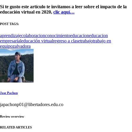
Si te gusto este artículo te invitamos a leer sobre el impacto de la
educación virtual en 2020,
clic aquí…
POST TAGS:
aprendizaje
colaboracion
conocimiento
educacion
educacion
empresarial
educación virtual
regreso a clase
trabajo
trabajo en
equipo
zalvadora
Jose Pachon
japachonp01@libertadores.edu.co
Review overview
RELATED ARTICLES