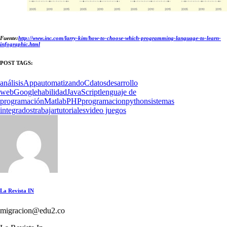
Fuente:
http://www.inc.com/larry-kim/how-to-choose-which-programming-language-to-learn-
infographic.html
POST TAGS:
análisis
App
automatizando
C
datos
desarrollo
web
Google
habilidad
JavaScript
lenguaje de
programación
Matlab
PHP
programacion
python
sistemas
integrados
trabajar
tutoriales
video juegos
La Revista IN
migracion@edu2.co