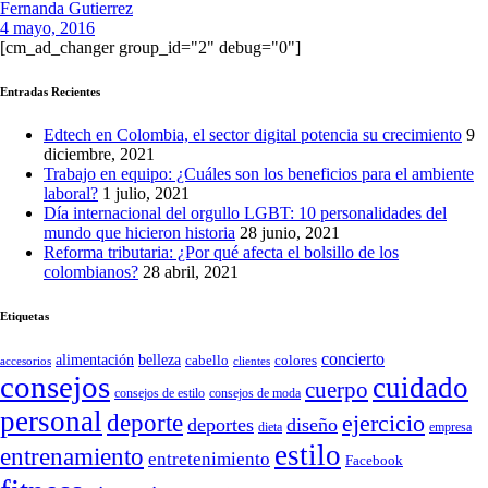
Fernanda Gutierrez
4 mayo, 2016
[cm_ad_changer group_id="2" debug="0"]
Entradas Recientes
Edtech en Colombia, el sector digital potencia su crecimiento
9
diciembre, 2021
Trabajo en equipo: ¿Cuáles son los beneficios para el ambiente
laboral?
1 julio, 2021
Día internacional del orgullo LGBT: 10 personalidades del
mundo que hicieron historia
28 junio, 2021
Reforma tributaria: ¿Por qué afecta el bolsillo de los
colombianos?
28 abril, 2021
Etiquetas
concierto
belleza
alimentación
cabello
colores
accesorios
clientes
consejos
cuidado
cuerpo
consejos de moda
consejos de estilo
personal
deporte
ejercicio
deportes
diseño
dieta
empresa
estilo
entrenamiento
entretenimiento
Facebook