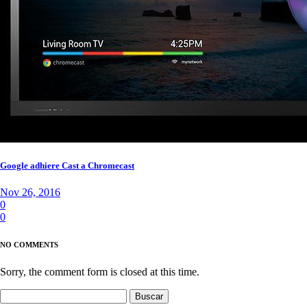
Google adhiere Cast a Chromecast
Nov 26, 2016
0
0
NO COMMENTS
Sorry, the comment form is closed at this time.
Buscar: