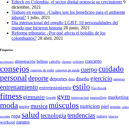
Edtech en Colombia, el sector digital potencia su crecimiento
9
diciembre, 2021
Trabajo en equipo: ¿Cuáles son los beneficios para el ambiente
laboral?
1 julio, 2021
Día internacional del orgullo LGBT: 10 personalidades del
mundo que hicieron historia
28 junio, 2021
Reforma tributaria: ¿Por qué afecta el bolsillo de los
colombianos?
28 abril, 2021
Etiquetas
concierto
belleza
alimentación
cabello
colores
accesorios
clientes
consejos
cuidado
cuerpo
consejos de moda
consejos de estilo
personal
deporte
ejercicio
deportes
diseño
dieta
empresa
estilo
entrenamiento
entretenimiento
Facebook
fitness
gym
gimnasio
marketing
Google
innovacion
maquillaje
moda
músculos
musica
nutricion
piel
mujer
prendas
redes
salud
tendencias
tecnologia
ropa
trucos
trabajo
sociales
zapatos
workout