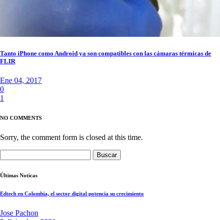
Tanto iPhone como Android ya son compatibles con las cámaras térmicas de
FLIR
Ene 04, 2017
0
1
NO COMMENTS
Sorry, the comment form is closed at this time.
Buscar:
Últimas Noticas
Edtech en Colombia, el sector digital potencia su crecimiento
Jose Pachon