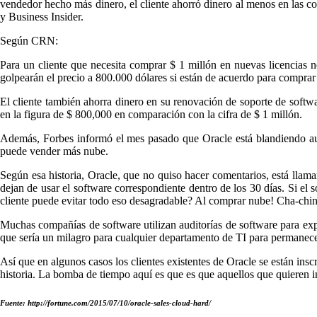
vendedor hecho más dinero, el cliente ahorró dinero al menos en las 
y Business Insider.
Según CRN:
Para un cliente que necesita comprar $ 1 millón en nuevas licencias n
golpearán el precio a 800.000 dólares si están de acuerdo para comprar
El cliente también ahorra dinero en su renovación de soporte de softwa
en la figura de $ 800,000 en comparación con la cifra de $ 1 millón.
Además, Forbes informó el mes pasado que Oracle está blandiendo aud
puede vender más nube.
Según esa historia, Oracle, que no quiso hacer comentarios, está llam
dejan de usar el software correspondiente dentro de los 30 días. Si el 
cliente puede evitar todo eso desagradable? Al comprar nube! Cha-chin
Muchas compañías de software utilizan auditorías de software para expri
que sería un milagro para cualquier departamento de TI para permanecer
Así que en algunos casos los clientes existentes de Oracle se están inscr
historia. La bomba de tiempo aquí es que es que aquellos que quieren i
Fuente: http://fortune.com/2015/07/10/oracle-sales-cloud-hard/