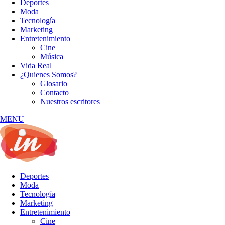
Deportes
Moda
Tecnología
Marketing
Entretenimiento
Cine
Música
Vida Real
¿Quienes Somos?
Glosario
Contacto
Nuestros escritores
MENU
Deportes
Moda
Tecnología
Marketing
Entretenimiento
Cine