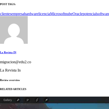
POST TAGS:
clientes
empresa
hardware
licencia
Microsoft
nube
Oracle
potencial
softwar
La Revista IN
migracion@edu2.co
La Revista In
Review overview
RELATED ARTICLES