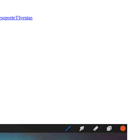
e
soporte
TI
ventas