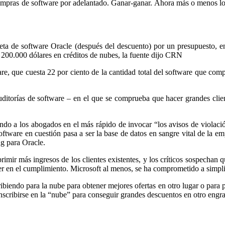
compras de software por adelantado. Ganar-ganar. Ahora más o menos l
eta de software Oracle (después del descuento) por un presupuesto, en 
 200.000 dólares en créditos de nubes, la fuente dijo CRN
re, que cuesta 22 por ciento de la cantidad total del software que com
itorías de software – en el que se comprueba que hacer grandes clien
ando a los abogados en el más rápido de invocar “los avisos de violaci
software en cuestión pasa a ser la base de datos en sangre vital de la 
g para Oracle.
mir más ingresos de los clientes existentes, y los críticos sospechan q
 en el cumplimiento. Microsoft al menos, se ha comprometido a simplifi
ibiendo para la nube para obtener mejores ofertas en otro lugar o para pe
nscribirse en la “nube” para conseguir grandes descuentos en otro engr