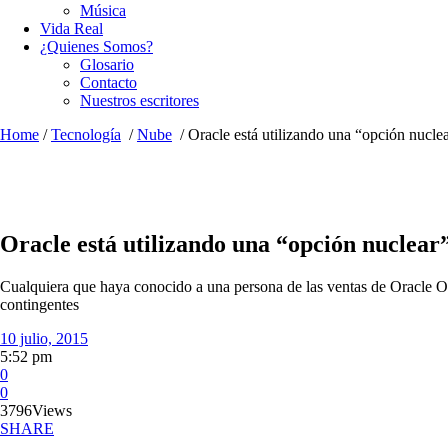
Música
Vida Real
¿Quienes Somos?
Glosario
Contacto
Nuestros escritores
Home
/
Tecnología
/
Nube
/
Oracle está utilizando una “opción nucle
Oracle está utilizando una “opción nuclear
Cualquiera que haya conocido a una persona de las ventas de Oracle O
contingentes
10 julio, 2015
5:52 pm
0
0
3796
Views
SHARE