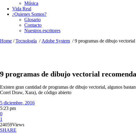
Música
Vida Real
¿Quienes Somos?
Glosario
Contacto
Nuestros escritores
Home
/
Tecnología
/
Adobe System
/
9 programas de dibujo vectoria
9 programas de dibujo vectorial recomend
Existen gran cantidad de programas de dibujo vectorial, algunos bastan
Corel Draw, Xara), de código abierto
5 diciembre, 2016
5:23 pm
0
1
24059
Views
SHARE