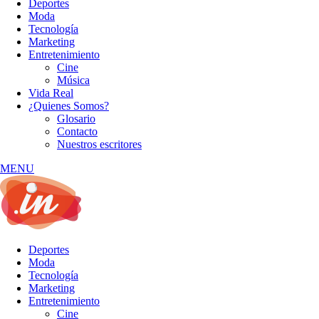
Deportes
Moda
Tecnología
Marketing
Entretenimiento
Cine
Música
Vida Real
¿Quienes Somos?
Glosario
Contacto
Nuestros escritores
MENU
Deportes
Moda
Tecnología
Marketing
Entretenimiento
Cine