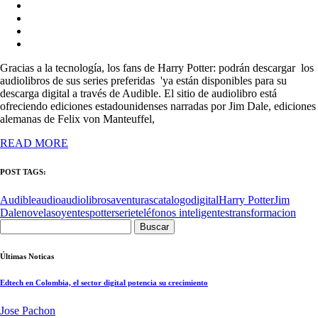
Gracias a la tecnología, los fans de Harry Potter: podrán descargar los
audiolibros de sus series preferidas 'ya están disponibles para su
descarga digital a través de Audible. El sitio de audiolibro está
ofreciendo ediciones estadounidenses narradas por Jim Dale, ediciones
alemanas de Felix von Manteuffel,
READ MORE
POST TAGS:
Audible
audio
audiolibros
aventuras
catalogo
digital
Harry Potter
Jim
Dale
novelas
oyentes
potter
serie
teléfonos inteligentes
transformacion
Buscar:
Últimas Noticas
Edtech en Colombia, el sector digital potencia su crecimiento
Jose Pachon