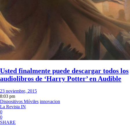
Usted finalmente puede descargar todos los
audiolibros de ‘Harry Potter’ en Audible
23 noviembre, 2015
8:03 pm
Dispositivos Móviles
innovacion
La Revista IN
0
0
SHARE