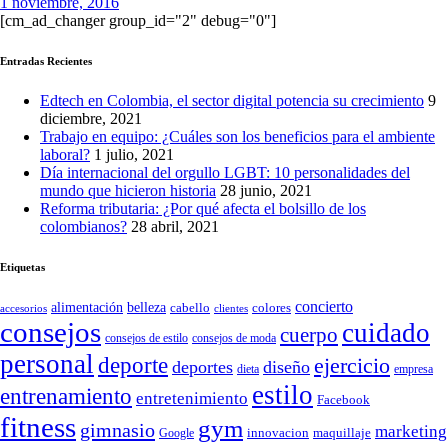
1 noviembre, 2016
[cm_ad_changer group_id="2" debug="0"]
Entradas Recientes
Edtech en Colombia, el sector digital potencia su crecimiento
9
diciembre, 2021
Trabajo en equipo: ¿Cuáles son los beneficios para el ambiente
laboral?
1 julio, 2021
Día internacional del orgullo LGBT: 10 personalidades del
mundo que hicieron historia
28 junio, 2021
Reforma tributaria: ¿Por qué afecta el bolsillo de los
colombianos?
28 abril, 2021
Etiquetas
concierto
belleza
alimentación
cabello
colores
accesorios
clientes
consejos
cuidado
cuerpo
consejos de moda
consejos de estilo
personal
deporte
ejercicio
deportes
diseño
dieta
empresa
estilo
entrenamiento
entretenimiento
Facebook
fitness
gym
gimnasio
marketing
Google
innovacion
maquillaje