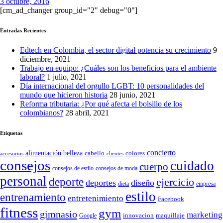
3 octubre, 2016
[cm_ad_changer group_id="2" debug="0"]
Entradas Recientes
Edtech en Colombia, el sector digital potencia su crecimiento
9
diciembre, 2021
Trabajo en equipo: ¿Cuáles son los beneficios para el ambiente
laboral?
1 julio, 2021
Día internacional del orgullo LGBT: 10 personalidades del
mundo que hicieron historia
28 junio, 2021
Reforma tributaria: ¿Por qué afecta el bolsillo de los
colombianos?
28 abril, 2021
Etiquetas
concierto
belleza
alimentación
cabello
colores
accesorios
clientes
consejos
cuidado
cuerpo
consejos de moda
consejos de estilo
personal
deporte
ejercicio
deportes
diseño
dieta
empresa
estilo
entrenamiento
entretenimiento
Facebook
fitness
gym
gimnasio
marketing
Google
innovacion
maquillaje