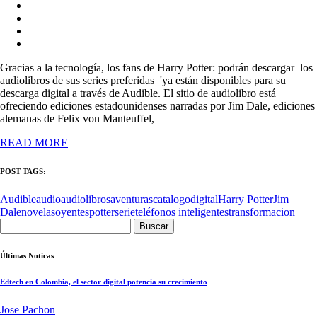
Gracias a la tecnología, los fans de Harry Potter: podrán descargar los
audiolibros de sus series preferidas 'ya están disponibles para su
descarga digital a través de Audible. El sitio de audiolibro está
ofreciendo ediciones estadounidenses narradas por Jim Dale, ediciones
alemanas de Felix von Manteuffel,
READ MORE
POST TAGS:
Audible
audio
audiolibros
aventuras
catalogo
digital
Harry Potter
Jim
Dale
novelas
oyentes
potter
serie
teléfonos inteligentes
transformacion
Buscar:
Últimas Noticas
Edtech en Colombia, el sector digital potencia su crecimiento
Jose Pachon