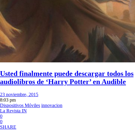
Usted finalmente puede descargar todos los
audiolibros de ‘Harry Potter’ en Audible
23 noviembre, 2015
8:03 pm
Dispositivos Móviles
innovacion
La Revista IN
0
0
SHARE