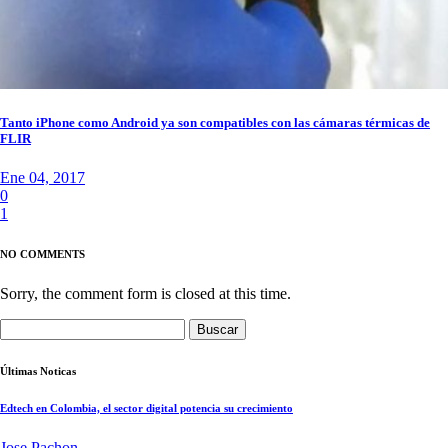
Tanto iPhone como Android ya son compatibles con las cámaras térmicas de
FLIR
Ene 04, 2017
0
1
NO COMMENTS
Sorry, the comment form is closed at this time.
Buscar:
Últimas Noticas
Edtech en Colombia, el sector digital potencia su crecimiento
Jose Pachon