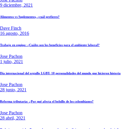
9 diciembre, 2021
Alimentos vs Suplementos, ¿cuál prefieres?
Dave Finch
16 agosto, 2016
Trabajo en equipo: ¿Cuáles son los beneficios para el ambiente laboral?
Jose Pachon
1 julio, 2021
Día internacional del orgullo LGBT: 10 personalidades del mundo que hicieron historia
Jose Pachon
28 junio, 2021
Reforma tributaria: ¿Por qué afecta el bolsillo de los colombianos?
Jose Pachon
28 abril, 2021