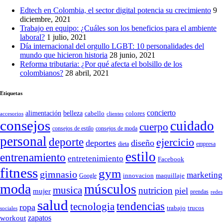
Edtech en Colombia, el sector digital potencia su crecimiento
9
diciembre, 2021
Trabajo en equipo: ¿Cuáles son los beneficios para el ambiente
laboral?
1 julio, 2021
Día internacional del orgullo LGBT: 10 personalidades del
mundo que hicieron historia
28 junio, 2021
Reforma tributaria: ¿Por qué afecta el bolsillo de los
colombianos?
28 abril, 2021
Etiquetas
concierto
belleza
alimentación
cabello
colores
accesorios
clientes
consejos
cuidado
cuerpo
consejos de moda
consejos de estilo
personal
deporte
ejercicio
deportes
diseño
dieta
empresa
estilo
entrenamiento
entretenimiento
Facebook
fitness
gym
gimnasio
marketing
Google
innovacion
maquillaje
moda
músculos
musica
nutricion
piel
mujer
prendas
redes
salud
tendencias
tecnologia
ropa
trucos
trabajo
sociales
zapatos
workout