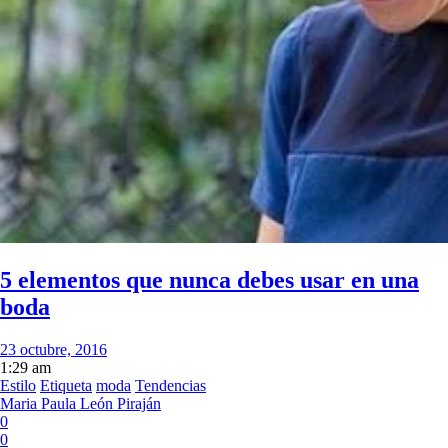
5 elementos que nunca debes usar en una
boda
23 octubre, 2016
1:29 am
Estilo
Etiqueta
moda
Tendencias
Maria Paula León Piraján
0
0