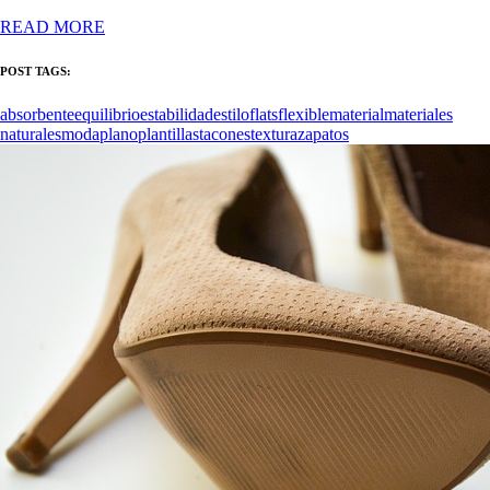
READ MORE
POST TAGS:
absorbente
equilibrio
estabilidad
estilo
flats
flexible
material
materiales
naturales
moda
plano
plantillas
tacones
textura
zapatos