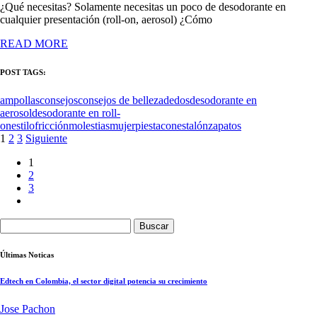
¿Qué necesitas? Solamente necesitas un poco de desodorante en
cualquier presentación (roll-on, aerosol) ¿Cómo
READ MORE
POST TAGS:
ampollas
consejos
consejos de belleza
dedos
desodorante en
aerosol
desodorante en roll-
on
estilo
fricción
molestias
mujer
pies
tacones
talón
zapatos
Paginación
1
2
3
Siguiente
de
1
2
entradas
3
Buscar:
Últimas Noticas
Edtech en Colombia, el sector digital potencia su crecimiento
Jose Pachon