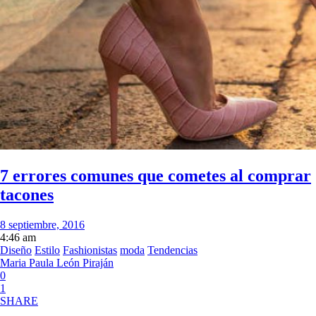
7 errores comunes que cometes al comprar
tacones
8 septiembre, 2016
4:46 am
Diseño
Estilo
Fashionistas
moda
Tendencias
Maria Paula León Piraján
0
1
SHARE