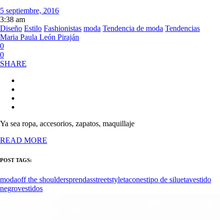
5 septiembre, 2016
3:38 am
Diseño
Estilo
Fashionistas
moda
Tendencia de moda
Tendencias
Maria Paula León Piraján
0
0
SHARE
Ya sea ropa, accesorios, zapatos, maquillaje
READ MORE
POST TAGS:
moda
off the shoulders
prendas
streetstyle
tacones
tipo de silueta
vestido
negro
vestidos