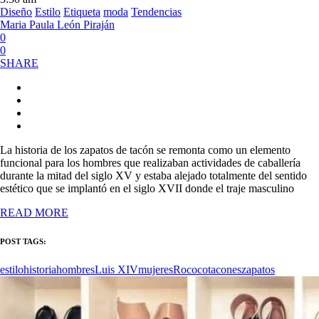
Diseño
Estilo
Etiqueta
moda
Tendencias
Maria Paula León Piraján
0
0
SHARE
La historia de los zapatos de tacón se remonta como un elemento
funcional para los hombres que realizaban actividades de caballería
durante la mitad del siglo XV y estaba alejado totalmente del sentido
estético que se implantó en el siglo XVII donde el traje masculino
READ MORE
POST TAGS:
estilo
historia
hombres
Luis XIV
mujeres
Rococo
tacones
zapatos