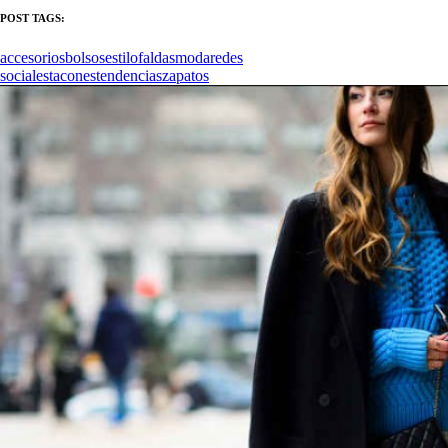
POST TAGS:
accesorios
bolsos
estilo
faldas
moda
redes
sociales
tacones
tendencias
zapatos