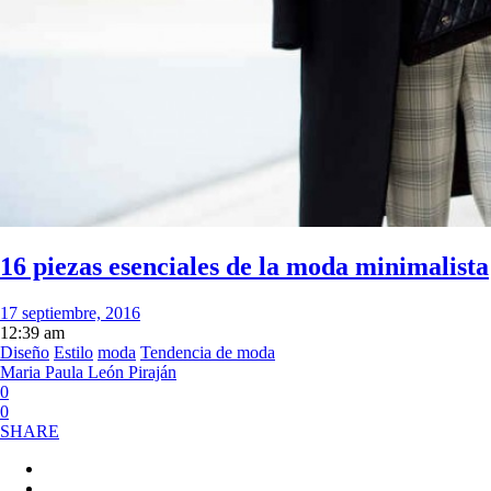
16 piezas esenciales de la moda minimalista
17 septiembre, 2016
12:39 am
Diseño
Estilo
moda
Tendencia de moda
Maria Paula León Piraján
0
0
SHARE