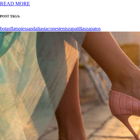
READ MORE
POST TAGS:
botas
flats
pies
sandalias
tacones
tenis
zapatillas
zapatos