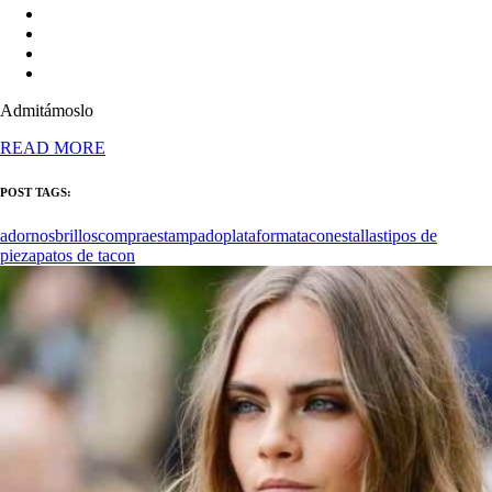
Admitámoslo
READ MORE
POST TAGS:
adornos
brillos
compra
estampado
plataforma
tacones
tallas
tipos de
pie
zapatos de tacon