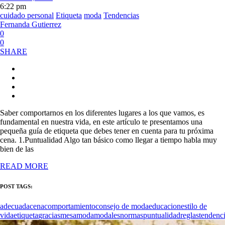
6:22 pm
cuidado personal
Etiqueta
moda
Tendencias
Fernanda Gutierrez
0
0
SHARE
Saber comportarnos en los diferentes lugares a los que vamos, es
fundamental en nuestra vida, en este artículo te presentamos una
pequeña guía de etiqueta que debes tener en cuenta para tu próxima
cena. 1.Puntualidad Algo tan básico como llegar a tiempo habla muy
bien de las
READ MORE
POST TAGS:
adecuada
cena
comportamiento
consejo de moda
educacion
estilo de
vida
etiqueta
gracias
mesa
moda
modales
normas
puntualidad
reglas
tendenc