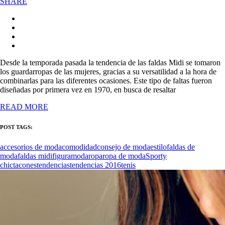
SHARE
Desde la temporada pasada la tendencia de las faldas Midi se tomaron
los guardarropas de las mujeres, gracias a su versatilidad a la hora de
combinarlas para las diferentes ocasiones. Este tipo de faltas fueron
diseñadas por primera vez en 1970, en busca de resaltar
READ MORE
POST TAGS:
accesorios de moda
comodidad
consejo de moda
estilo
faldas de
moda
faldas midi
figura
moda
ropa
ropa de moda
Sporty
chic
tacones
tendencias
tendencias 2016
tenis