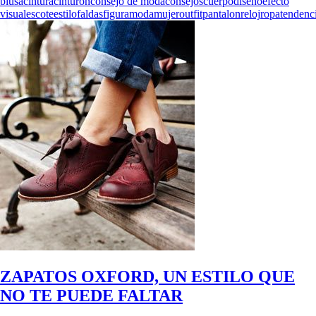
blusa
cintura
cinturon
consejo de moda
consejos
cuerpo
diseño
efecto
visual
escote
estilo
faldas
figura
moda
mujer
outfit
pantalon
reloj
ropa
tendenc
ZAPATOS OXFORD, UN ESTILO QUE
NO TE PUEDE FALTAR