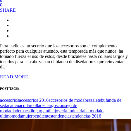
0
SHARE
Para nadie es un secreto que los accesorios son el complemento
perfecto para cualquier atuendo, esta temporada más que nunca ha
tomado fuerza el uso de estos; desde brazaletes hasta collares largos y
tocados para la cabeza son el blanco de diseñadores que reinventan
día
READ MORE
POST TAGS:
accesorios
accesorios 2016
accesorios de moda
brazalete
bufanda de
seda
cadena
collar
collares largos
consejo de
moda
diadema
estilo
gargantilla
joyería industrial
la moda
lo
ultimo
moda
mujer
pendientes
tendencias
tendencias 2016