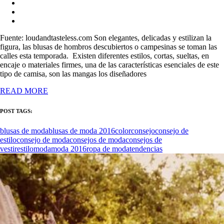
Fuente: loudandtasteless.com Son elegantes, delicadas y estilizan la
figura, las blusas de hombros descubiertos o campesinas se toman las
calles esta temporada. Existen diferentes estilos, cortas, sueltas, en
encaje o materiales firmes, una de las características esenciales de este
tipo de camisa, son las mangas los diseñadores
READ MORE
POST TAGS:
blusas de moda
blusas de moda 2016
color
consejo
consejo de
estilo
consejo de moda
consejos de moda
consejos de
vestir
estilo
moda
moda 2016
ropa de moda
tendencias