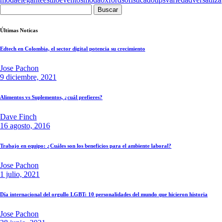
Buscar:
Últimas Noticas
Edtech en Colombia, el sector digital potencia su crecimiento
Jose Pachon
9 diciembre, 2021
Alimentos vs Suplementos, ¿cuál prefieres?
Dave Finch
16 agosto, 2016
Trabajo en equipo: ¿Cuáles son los beneficios para el ambiente laboral?
Jose Pachon
1 julio, 2021
Día internacional del orgullo LGBT: 10 personalidades del mundo que hicieron historia
Jose Pachon