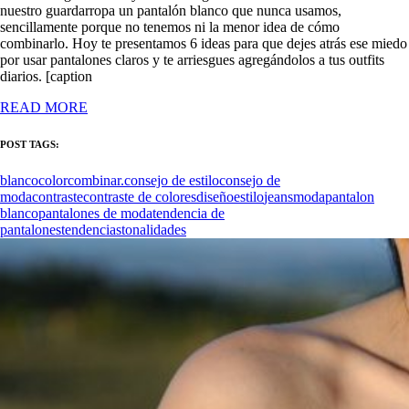
nuestro guardarropa un pantalón blanco que nunca usamos,
sencillamente porque no tenemos ni la menor idea de cómo
combinarlo. Hoy te presentamos 6 ideas para que dejes atrás ese miedo
por usar pantalones claros y te arriesgues agregándolos a tus outfits
diarios. [caption
READ MORE
POST TAGS:
blanco
color
combinar.
consejo de estilo
consejo de
moda
contraste
contraste de colores
diseño
estilo
jeans
moda
pantalon
blanco
pantalones de moda
tendencia de
pantalones
tendencias
tonalidades