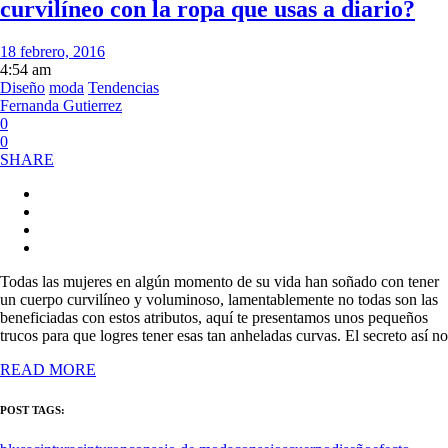
curvilíneo con la ropa que usas a diario?
18 febrero, 2016
4:54 am
Diseño
moda
Tendencias
Fernanda Gutierrez
0
0
SHARE
Todas las mujeres en algún momento de su vida han soñado con tener
un cuerpo curvilíneo y voluminoso, lamentablemente no todas son las
beneficiadas con estos atributos, aquí te presentamos unos pequeños
trucos para que logres tener esas tan anheladas curvas. El secreto así no
READ MORE
POST TAGS: