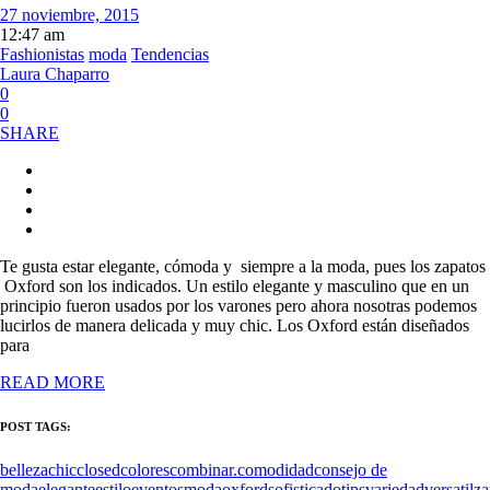
27 noviembre, 2015
12:47 am
Fashionistas
moda
Tendencias
Laura Chaparro
0
0
SHARE
Te gusta estar elegante, cómoda y siempre a la moda, pues los zapatos
Oxford son los indicados. Un estilo elegante y masculino que en un
principio fueron usados por los varones pero ahora nosotras podemos
lucirlos de manera delicada y muy chic. Los Oxford están diseñados
para
READ MORE
POST TAGS:
belleza
chic
closed
colores
combinar.
comodidad
consejo de
moda
elegante
estilo
eventos
moda
oxford
sofisticado
tips
variedad
versatil
za