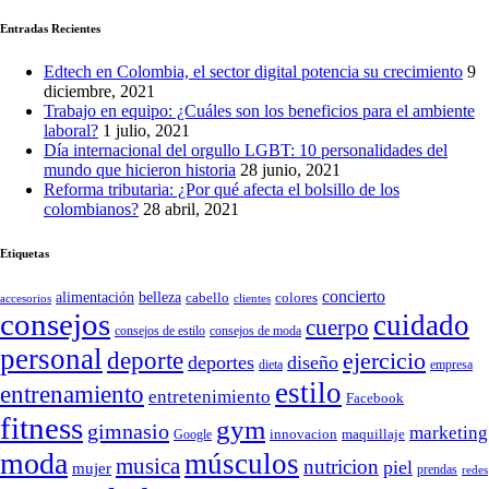
Entradas Recientes
Edtech en Colombia, el sector digital potencia su crecimiento
9
diciembre, 2021
Trabajo en equipo: ¿Cuáles son los beneficios para el ambiente
laboral?
1 julio, 2021
Día internacional del orgullo LGBT: 10 personalidades del
mundo que hicieron historia
28 junio, 2021
Reforma tributaria: ¿Por qué afecta el bolsillo de los
colombianos?
28 abril, 2021
Etiquetas
concierto
belleza
alimentación
cabello
colores
accesorios
clientes
consejos
cuidado
cuerpo
consejos de moda
consejos de estilo
personal
deporte
ejercicio
deportes
diseño
dieta
empresa
estilo
entrenamiento
entretenimiento
Facebook
fitness
gym
gimnasio
marketing
Google
innovacion
maquillaje
moda
músculos
musica
nutricion
piel
mujer
prendas
redes