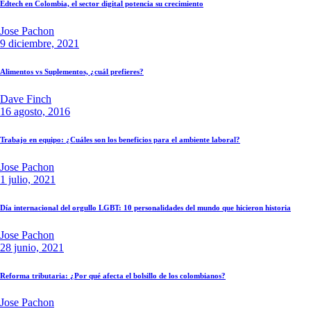
Edtech en Colombia, el sector digital potencia su crecimiento
Jose Pachon
9 diciembre, 2021
Alimentos vs Suplementos, ¿cuál prefieres?
Dave Finch
16 agosto, 2016
Trabajo en equipo: ¿Cuáles son los beneficios para el ambiente laboral?
Jose Pachon
1 julio, 2021
Día internacional del orgullo LGBT: 10 personalidades del mundo que hicieron historia
Jose Pachon
28 junio, 2021
Reforma tributaria: ¿Por qué afecta el bolsillo de los colombianos?
Jose Pachon