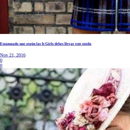
Estampado que según las It Girls debes llevar este otoño
Nov 21, 2016
0
0