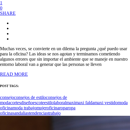
1
0
SHARE
Muchas veces, se convierte en un dilema la pregunta ¿qué puedo usar
para la oficina? Las ideas se nos agotan y terminamos cometiendo
algunos errores que sin importar el ambiente que se maneje en nuestro
entorno laboral van a generar que las personas se lleven
READ MORE
POST TAGS:
consejo
consejos de estilo
consejos de
moda
cortes
diseño
escote
estilo
laboral
maxi
maxi falda
maxi vestido
moda
oficina
moda trabajo
mujer
oficina
ropa
ropa
oficina
sandalias
tendencias
trabajo