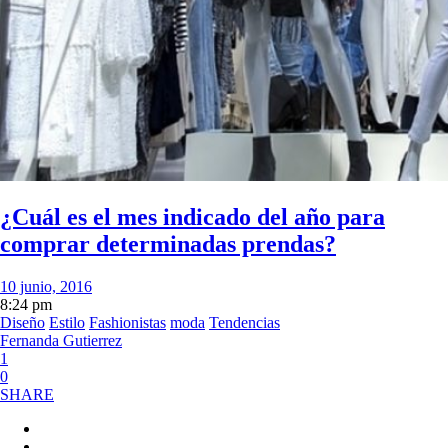
¿Cuál es el mes indicado del año para
comprar determinadas prendas?
10 junio, 2016
8:24 pm
Diseño
Estilo
Fashionistas
moda
Tendencias
Fernanda Gutierrez
1
0
SHARE