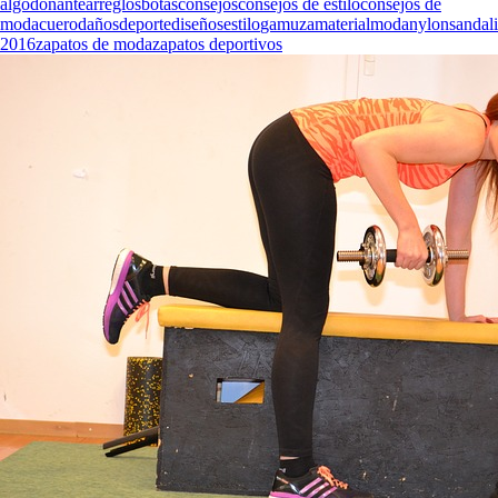
algodon
ante
arreglos
botas
consejos
consejos de estilo
consejos de
moda
cuero
daños
deporte
diseños
estilo
gamuza
material
moda
nylon
sandal
2016
zapatos de moda
zapatos deportivos