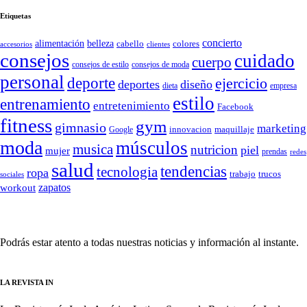
Etiquetas
concierto
belleza
alimentación
cabello
colores
accesorios
clientes
consejos
cuidado
cuerpo
consejos de moda
consejos de estilo
personal
deporte
ejercicio
deportes
diseño
dieta
empresa
estilo
entrenamiento
entretenimiento
Facebook
fitness
gym
gimnasio
marketing
Google
innovacion
maquillaje
moda
músculos
musica
nutricion
piel
mujer
prendas
redes
salud
tendencias
tecnologia
ropa
trucos
trabajo
sociales
zapatos
workout
SÍGUENOS
Podrás estar atento a todas nuestras noticias y información al instante.
LA REVISTA IN