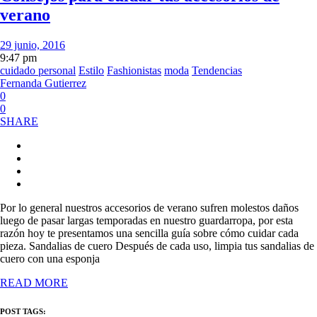
verano
29 junio, 2016
9:47 pm
cuidado personal
Estilo
Fashionistas
moda
Tendencias
Fernanda Gutierrez
0
0
SHARE
Por lo general nuestros accesorios de verano sufren molestos daños
luego de pasar largas temporadas en nuestro guardarropa, por esta
razón hoy te presentamos una sencilla guía sobre cómo cuidar cada
pieza. Sandalias de cuero Después de cada uso, limpia tus sandalias de
cuero con una esponja
READ MORE
POST TAGS: