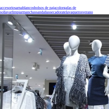
accesorios
arna
blancos
bolsos de paja
color
gafas de
sol
lavar
limpiar
manchas
sandalias
secadora
tela
vaqueros
verano