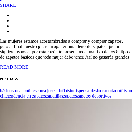
SHARE
Las mujeres estamos acostumbradas a comprar y comprar zapatos,
pero al final nuestro guardarropa termina lleno de zapatos que ni
siquiera usamos, por esta razón te presentamos una lista de los 8 tipos
de zapatos básicos que toda mujer debe tener. Así no gastarás grandes
READ MORE
POST TAGS:
básicos
botas
botines
consejos
estilo
flats
indispensables
look
moda
outfit
san
chic
tendencia en zapatos
zapatillas
zapatos
zapatos deportivos