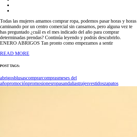
Todas las mujeres amamos comprar ropa, podemos pasar horas y horas
caminando por un centro comercial sin cansarnos, pero alguna vez te
has preguntado ¿cuál es el mes indicado del año para comprar
determinadas prendas? Continúa leyendo y podrás descubrirlo.
ENERO ABRIGOS Tan pronto como empezamos a sentir
READ MORE
POST TAGS:
abrigos
blusas
comprar
compras
meses del
año
promoción
promosiones
ropa
sandalias
trajes
vestidos
zapatos