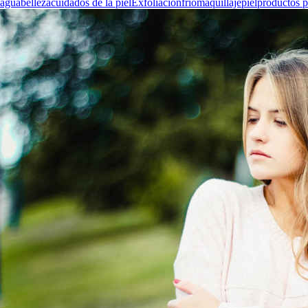
agua
belleza
cuidados de la piel
Exfoliación
frío
maquillaje
piel
productos pa