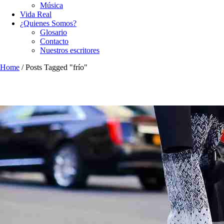
Música
Vida Real
¿Quienes Somos?
Glosario
Contacto
Nuestros escritores
Home
/
Posts Tagged "frío"