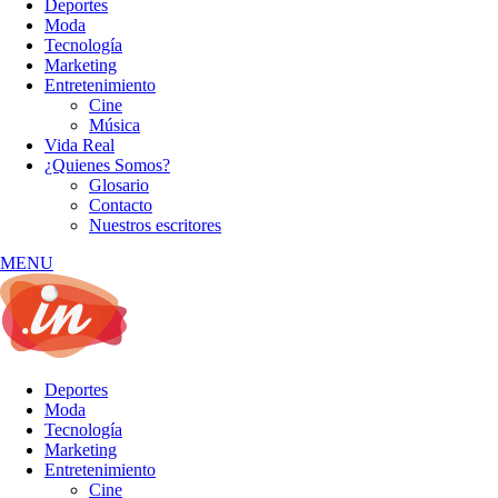
Deportes
Moda
Tecnología
Marketing
Entretenimiento
Cine
Música
Vida Real
¿Quienes Somos?
Glosario
Contacto
Nuestros escritores
MENU
Deportes
Moda
Tecnología
Marketing
Entretenimiento
Cine