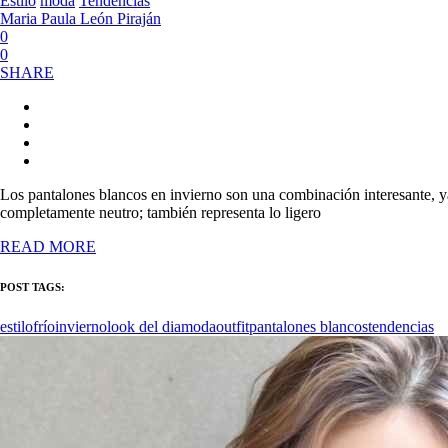
Estilo
moda
Tendencias
Maria Paula León Piraján
0
0
SHARE
Los pantalones blancos en invierno son una combinación interesante, ya 
completamente neutro; también representa lo ligero
READ MORE
POST TAGS:
estilo
frío
invierno
look del dia
moda
outfit
pantalones blancos
tendencias