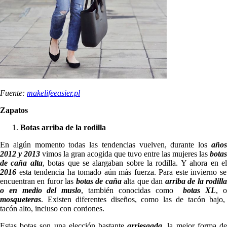
Fuente:
makelifeeasier.pl
Zapatos
Botas arriba de la rodilla
En algún momento todas las tendencias vuelven, durante los
años
2012 y 2013
vimos la gran acogida que tuvo entre las mujeres las
botas
de caña alta
, botas que se alargaban sobre la rodilla. Y ahora en e
2016
esta tendencia ha tomado aún más fuerza. Para este invierno se
encuentran en furor las
botas de caña
alta que dan
arriba de la rodill
o en medio del muslo
, también conocidas como
botas XL
, 
mosqueteras
. Existen diferentes diseños, como las de tacón bajo,
tacón alto, incluso con cordones.
Estas botas son una elección bastante
arriesgada
, la mejor forma d