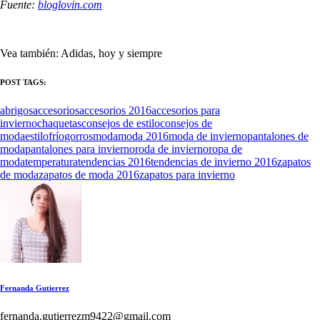
Fuente:
bloglovin.com
Vea también: Adidas, hoy y siempre
POST TAGS:
abrigos
accesorios
accesorios 2016
accesorios para
invierno
chaquetas
consejos de estilo
consejos de
moda
estilo
frío
gorros
moda
moda 2016
moda de invierno
pantalones de
moda
pantalones para invierno
roda de invierno
ropa de
moda
temperatura
tendencias 2016
tendencias de invierno 2016
zapatos
de moda
zapatos de moda 2016
zapatos para invierno
Fernanda Gutierrez
fernanda.gutierrezm9422@gmail.com