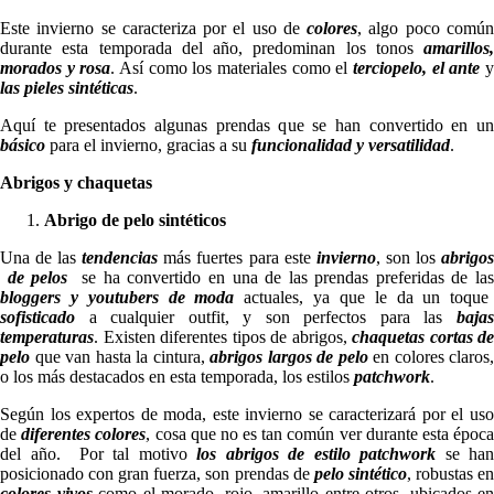
Este invierno se caracteriza por el uso de
colores
, algo poco comú
durante esta temporada del año, predominan los tonos
amarillos,
morados y rosa
. Así como los materiales como el
terciopelo, el ante
las pieles sintéticas
.
Aquí te presentados algunas prendas que se han convertido en un
básico
para el invierno, gracias a su
funcionalidad y versatilidad
.
Abrigos y chaquetas
Abrigo de pelo sintéticos
Una de las
tendencias
más fuertes para este
invierno
, son los
abrigo
de pelos
se ha convertido en una de las prendas preferidas de la
bloggers y youtubers
de moda
actuales, ya que le da un toque
sofisticado
a cualquier outfit, y son perfectos para las
bajas
temperaturas
. Existen diferentes tipos de abrigos,
chaquetas cortas de
pelo
que van hasta la cintura,
abrigos largos de pelo
en colores claros,
o los más destacados en esta temporada, los estilos
patchwork
.
Según los expertos de moda, este invierno se caracterizará por el uso
de
diferentes colores
, cosa que no es tan común ver durante esta époc
del año. Por tal motivo
los abrigos de estilo patchwork
se han
posicionado con gran fuerza, son prendas de
pelo sintético
, robustas e
colores vivos
como el morado, rojo, amarillo entre otros, ubicados en