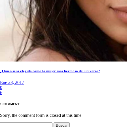
¿Quién será elegida como la mujer más hermosa del universo?
Ene 28, 2017
0
6
1 COMMENT
Sorry, the comment form is closed at this time.
Buscar: