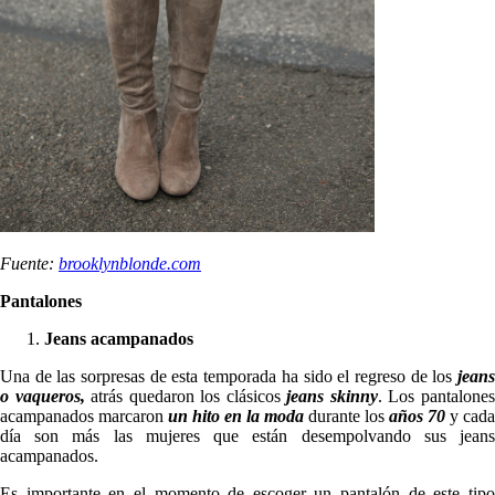
Fuente:
brooklynblonde.com
Pantalones
Jeans acampanados
Una de las sorpresas de esta temporada ha sido el regreso de los
jeans
o vaqueros,
atrás quedaron los clásicos
jeans skinny
. Los pantalone
acampanados marcaron
un hito en la moda
durante los
años 70
y cada
día son más las mujeres que están desempolvando sus jeans
acampanados.
Es importante en el momento de escoger un pantalón de este tipo