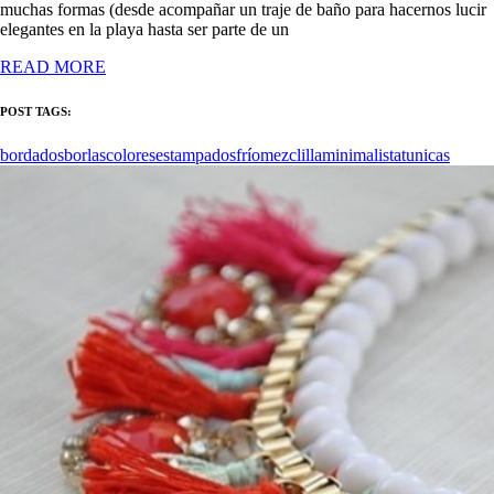
muchas formas (desde acompañar un traje de baño para hacernos lucir
elegantes en la playa hasta ser parte de un
READ MORE
POST TAGS:
bordados
borlas
colores
estampados
frío
mezclilla
minimalista
tunicas