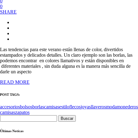
0
0
SHARE
Las tendencias para este verano están llenas de color, divertidos
estampados y delicados detalles. Un claro ejemplo son las borlas, las
podemos encontrar en colores llamativos y están disponibles en
diferentes materiales , sin duda alguna es la manera más sencilla de
darle un aspecto
READ MORE
POST TAGS:
accesorios
bolsos
borlas
camisas
estilo
flecos
joyas
llaveros
moda
monederos
camisas
zapatos
Buscar:
Últimas Noticas