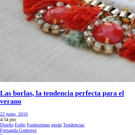
Las borlas, la tendencia perfecta para el
verano
22 junio, 2016
4:54 pm
Diseño
Estilo
Fashionistas
moda
Tendencias
Fernanda Gutierrez