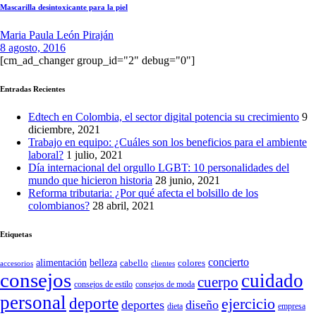
Mascarilla desintoxicante para la piel
Maria Paula León Piraján
8 agosto, 2016
[cm_ad_changer group_id="2" debug="0"]
Entradas Recientes
Edtech en Colombia, el sector digital potencia su crecimiento
9
diciembre, 2021
Trabajo en equipo: ¿Cuáles son los beneficios para el ambiente
laboral?
1 julio, 2021
Día internacional del orgullo LGBT: 10 personalidades del
mundo que hicieron historia
28 junio, 2021
Reforma tributaria: ¿Por qué afecta el bolsillo de los
colombianos?
28 abril, 2021
Etiquetas
concierto
belleza
alimentación
cabello
colores
accesorios
clientes
consejos
cuidado
cuerpo
consejos de moda
consejos de estilo
personal
deporte
ejercicio
deportes
diseño
dieta
empresa