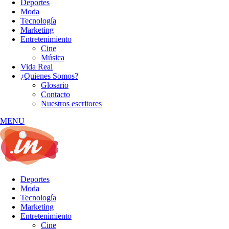
Deportes
Moda
Tecnología
Marketing
Entretenimiento
Cine
Música
Vida Real
¿Quienes Somos?
Glosario
Contacto
Nuestros escritores
MENU
Deportes
Moda
Tecnología
Marketing
Entretenimiento
Cine