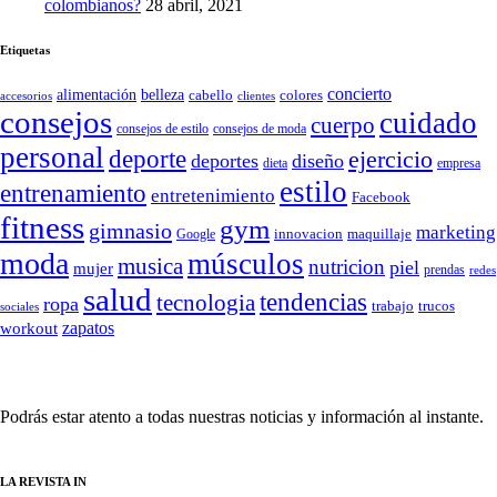
colombianos?
28 abril, 2021
Etiquetas
concierto
belleza
alimentación
cabello
colores
accesorios
clientes
consejos
cuidado
cuerpo
consejos de moda
consejos de estilo
personal
deporte
ejercicio
deportes
diseño
dieta
empresa
estilo
entrenamiento
entretenimiento
Facebook
fitness
gym
gimnasio
marketing
Google
innovacion
maquillaje
moda
músculos
musica
nutricion
piel
mujer
prendas
redes
salud
tendencias
tecnologia
ropa
trucos
trabajo
sociales
zapatos
workout
SÍGUENOS
Podrás estar atento a todas nuestras noticias y información al instante.
LA REVISTA IN