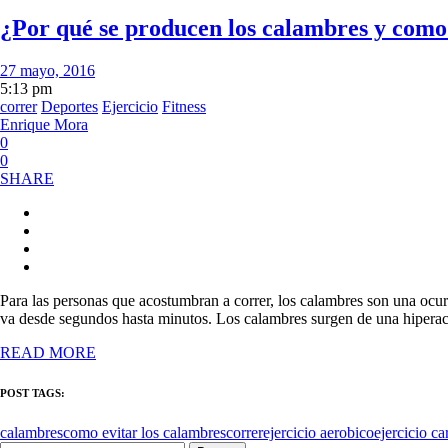
¿Por qué se producen los calambres y como 
27 mayo, 2016
5:13 pm
correr
Deportes
Ejercicio
Fitness
Enrique Mora
0
0
SHARE
Para las personas que acostumbran a correr, los calambres son una ocu
va desde segundos hasta minutos. Los calambres surgen de una hiperac
READ MORE
POST TAGS:
calambres
como evitar los calambres
correr
ejercicio aerobico
ejercicio ca