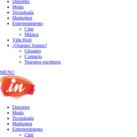
Deportes
Moda
Tecnología
Marketing
Entretenimiento
Cine
Música
Vida Real
¿Quienes Somos?
Glosario
Contacto
Nuestros escritores
MENU
Deportes
Moda
Tecnología
Marketing
Entretenimiento
Cine