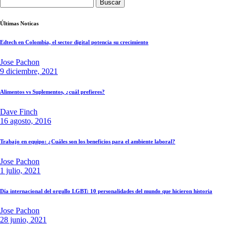
Buscar:
Últimas Noticas
Edtech en Colombia, el sector digital potencia su crecimiento
Jose Pachon
9 diciembre, 2021
Alimentos vs Suplementos, ¿cuál prefieres?
Dave Finch
16 agosto, 2016
Trabajo en equipo: ¿Cuáles son los beneficios para el ambiente laboral?
Jose Pachon
1 julio, 2021
Día internacional del orgullo LGBT: 10 personalidades del mundo que hicieron historia
Jose Pachon
28 junio, 2021