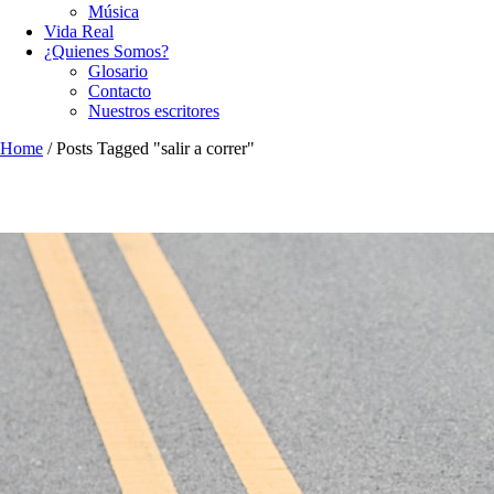
Música
Vida Real
¿Quienes Somos?
Glosario
Contacto
Nuestros escritores
Home
/
Posts Tagged "salir a correr"