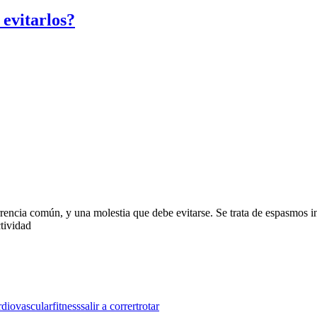
evitarlos?
rrencia común, y una molestia que debe evitarse. Se trata de espasmos 
tividad
rdiovascular
fitness
salir a correr
trotar