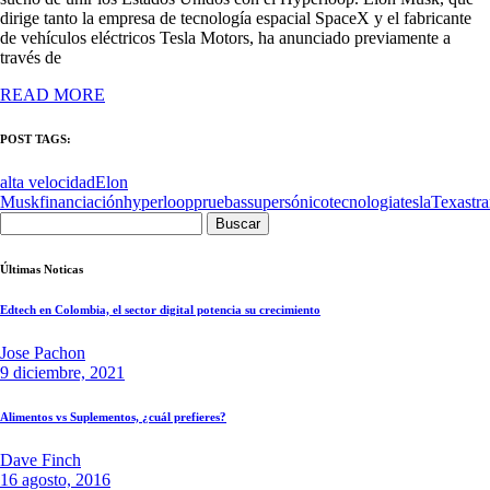
dirige tanto la empresa de tecnología espacial SpaceX y el fabricante
de vehículos eléctricos Tesla Motors, ha anunciado previamente a
través de
READ MORE
POST TAGS:
alta velocidad
Elon
Musk
financiación
hyperloop
pruebas
supersónico
tecnologia
tesla
Texas
tr
Buscar:
Últimas Noticas
Edtech en Colombia, el sector digital potencia su crecimiento
Jose Pachon
9 diciembre, 2021
Alimentos vs Suplementos, ¿cuál prefieres?
Dave Finch
16 agosto, 2016