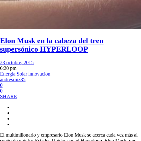
Elon Musk en la cabeza del tren
supersónico HYPERLOOP
23 octubre, 2015
6:20 pm
Energía Solar
innovacion
andresruiz35
0
0
SHARE
El multimillonario y empresario Elon Musk se acerca cada vez más al
sueño de unir los Estados Unidos con el Hyperloop. Elon Musk, que