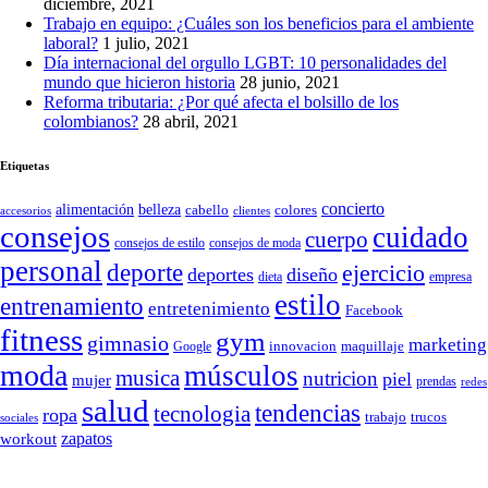
diciembre, 2021
Trabajo en equipo: ¿Cuáles son los beneficios para el ambiente
laboral?
1 julio, 2021
Día internacional del orgullo LGBT: 10 personalidades del
mundo que hicieron historia
28 junio, 2021
Reforma tributaria: ¿Por qué afecta el bolsillo de los
colombianos?
28 abril, 2021
Etiquetas
concierto
belleza
alimentación
cabello
colores
accesorios
clientes
consejos
cuidado
cuerpo
consejos de moda
consejos de estilo
personal
deporte
ejercicio
deportes
diseño
dieta
empresa
estilo
entrenamiento
entretenimiento
Facebook
fitness
gym
gimnasio
marketing
Google
innovacion
maquillaje
moda
músculos
musica
nutricion
piel
mujer
prendas
redes
salud
tendencias
tecnologia
ropa
trucos
trabajo
sociales
zapatos
workout
SÍGUENOS