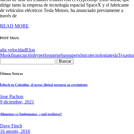
dirige tanto la empresa de tecnología espacial SpaceX y el fabricante
de vehículos eléctricos Tesla Motors, ha anunciado previamente a
través de
READ MORE
POST TAGS:
alta velocidad
Elon
Musk
financiación
hyperloop
pruebas
supersónico
tecnologia
tesla
Texas
tr
Buscar:
Últimas Noticas
Edtech en Colombia, el sector digital potencia su crecimiento
Jose Pachon
9 diciembre, 2021
Alimentos vs Suplementos, ¿cuál prefieres?
Dave Finch
16 agosto, 2016