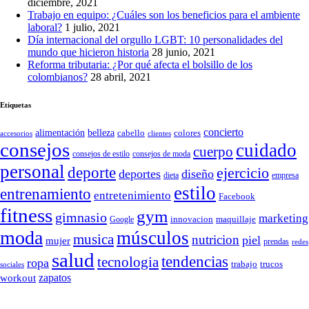
diciembre, 2021
Trabajo en equipo: ¿Cuáles son los beneficios para el ambiente
laboral?
1 julio, 2021
Día internacional del orgullo LGBT: 10 personalidades del
mundo que hicieron historia
28 junio, 2021
Reforma tributaria: ¿Por qué afecta el bolsillo de los
colombianos?
28 abril, 2021
Etiquetas
concierto
belleza
alimentación
cabello
colores
accesorios
clientes
consejos
cuidado
cuerpo
consejos de moda
consejos de estilo
personal
deporte
ejercicio
deportes
diseño
dieta
empresa
estilo
entrenamiento
entretenimiento
Facebook
fitness
gym
gimnasio
marketing
Google
innovacion
maquillaje
moda
músculos
musica
nutricion
piel
mujer
prendas
redes
salud
tendencias
tecnologia
ropa
trucos
trabajo
sociales
zapatos
workout
SÍGUENOS