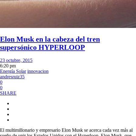
Elon Musk en la cabeza del tren
supersónico HYPERLOOP
23 octubre, 2015
6:20 pm
Energía Solar
innovacion
andresruiz35
0
0
SHARE
El multimillonario y empresario Elon Musk se acerca cada vez más al
sueño de unir los Estados Unidos con el Hyperloop. Elon Musk, que