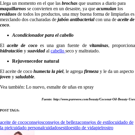
Llega un momento en el que las
brochas
que usamos a diario para
maquillarnos
se convierten en un desastre, ya que
acumulan
los
residuos
de todos los productos, una muy buena forma de limpiarlas es
mezclando dos cucharadas de
jabón antibacterial
con una de
aceite de
coco
.
Acondicionador para el cabello
El
aceite de coco
es una gran fuente de
vitaminas
, proporcion
hidratación
y
suavidad
al
cabello
seco y maltratado.
Rejuvenecedor natural
El aceite de coco
humecta la piel
, le agrega
firmeza
y le da un aspecto
joven
y
saludable
.
Vea también: Lo nuevo, esmalte de uñas en spray
Fuente: http://www.purewow.com/beauty/Coconut-Oil-Beauty-Uses
POST TAGS:
aceite de coco
consejos
consejos de belleza
consejos de estilo
cuidado de
la piel
cuidado personal
cuidados
estilo
estilo de vida
piel
rostro