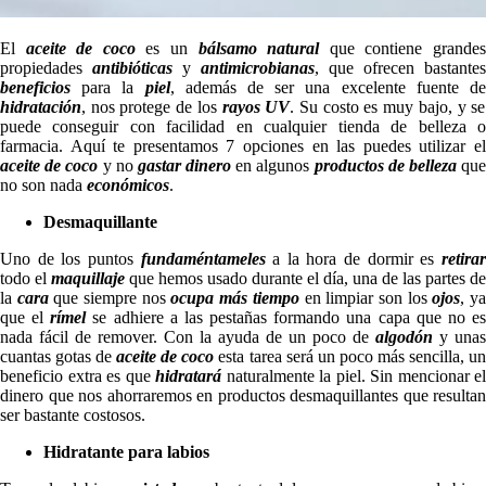
El
aceite de coco
es un
bálsamo natural
que contiene grande
propiedades
antibióticas
y
antimicrobianas
, que ofrecen bastantes
beneficios
para la
piel
, además de ser una excelente fuente d
hidratación
, nos protege de los
rayos UV
. Su costo es muy bajo, y se
puede conseguir con facilidad en cualquier tienda de belleza o
farmacia. Aquí te presentamos 7 opciones en las puedes utilizar el
aceite de coco
y no
gastar dinero
en algunos
productos de belleza
qu
no son nada
económicos
.
Desmaquillante
Uno de los puntos
fundaméntameles
a la hora de dormir es
retira
todo el
maquillaje
que hemos usado durante el día, una de las partes de
la
cara
que siempre nos
ocupa más tiempo
en limpiar son los
ojos
, y
que el
rímel
se adhiere a las pestañas formando una capa que no e
nada fácil de remover. Con la ayuda de un poco de
algodón
y unas
cuantas gotas de
aceite de coco
esta tarea será un poco más sencilla, u
beneficio extra es que
hidratará
naturalmente la piel. Sin mencionar el
dinero que nos ahorraremos en productos desmaquillantes que resultan
ser bastante costosos.
Hidratante para labios