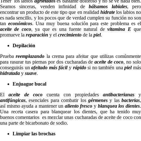
Tener los labios
agrietados
es bastante doloroso y no se ve nada bien
Seamos sinceras, venden infinidad de
bálsamos labiales
, per
encontrar un producto de este tipo que en realidad
hidrate
los labios no
es nada sencillo, y los pocos que de verdad cumplen su función no son
tan
económicos
. Una muy buena solución para este problema es e
aceite de coco
, ya que es una fuente natural de
vitamina E
qu
promueve la
reparación
y el
crecimiento
de la
piel
.
Depilación
Prueba
reemplazando
la crema para afeitar que utilizas comúnmente
para rasurar tus piernas por dos cucharadas de
aceite de coco
, no sol
conseguirás un
afeitado más fácil
y
rápido
si no también una
piel
má
hidratada
y
suave
.
Enjuague bucal
El
aceite de coco
cuenta con propiedades
antibacterianas
y
antifúngicas
, esenciales para combatir los
gérmenes
y las
bacterias
,
así mismo ayuda a mantener un
aliento fresco
y
blanquea los dientes
Una receta casera para blanquear los dientes, que ha tenido muy
buenos comentarios es mezclar unas cucharadas de aceite de coco con
una parte de bicarbonato de sodio.
Limpiar las brochas