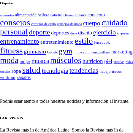
Etiquetas
concierto
belleza
alimentación
cabello
colores
accesorios
clientes
consejos
cuidado
cuerpo
consejos de moda
consejos de estilo
personal
deporte
ejercicio
deportes
diseño
dieta
empresa
estilo
entrenamiento
entretenimiento
Facebook
fitness
gym
gimnasio
marketing
Google
innovacion
maquillaje
moda
músculos
musica
nutricion
piel
mujer
prendas
redes
salud
tendencias
tecnologia
ropa
trucos
trabajo
sociales
zapatos
workout
SÍGUENOS
Podrás estar atento a todas nuestras noticias y información al instante.
LA REVISTA IN
La Revista más In de América Latina. Somos la Revista más In de