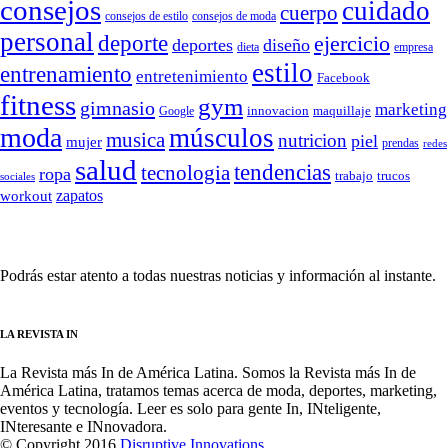
consejos
cuidado
cuerpo
consejos de moda
consejos de estilo
personal
deporte
ejercicio
deportes
diseño
dieta
empresa
estilo
entrenamiento
entretenimiento
Facebook
fitness
gym
gimnasio
marketing
Google
innovacion
maquillaje
moda
músculos
musica
nutricion
piel
mujer
prendas
redes
salud
tendencias
tecnologia
ropa
trucos
trabajo
sociales
zapatos
workout
SÍGUENOS
Podrás estar atento a todas nuestras noticias y información al instante.
LA REVISTA IN
La Revista más In de América Latina. Somos la Revista más In de
América Latina, tratamos temas acerca de moda, deportes, marketing,
eventos y tecnología. Leer es solo para gente In, INteligente,
INteresante e INnovadora.
© Copyright 2016
Disruptive Innovations