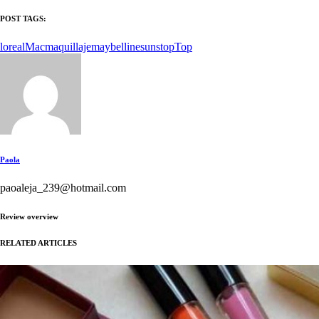
POST TAGS:
loreal
Mac
maquillaje
maybelline
sunstop
Top
Paola
paoaleja_239@hotmail.com
Review overview
RELATED ARTICLES