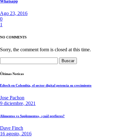
Whatsapp
Ago 23, 2016
0
1
NO COMMENTS
Sorry, the comment form is closed at this time.
Buscar:
Últimas Noticas
Edtech en Colombia, el sector digital potencia su crecimiento
Jose Pachon
9 diciembre, 2021
Alimentos vs Suplementos, ¿cuál prefieres?
Dave Finch
16 agosto, 2016