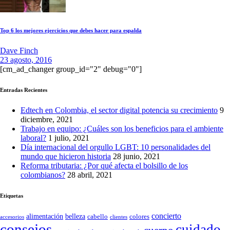
Top 6 los mejores ejercicios que debes hacer para espalda
Dave Finch
23 agosto, 2016
[cm_ad_changer group_id="2" debug="0"]
Entradas Recientes
Edtech en Colombia, el sector digital potencia su crecimiento
9
diciembre, 2021
Trabajo en equipo: ¿Cuáles son los beneficios para el ambiente
laboral?
1 julio, 2021
Día internacional del orgullo LGBT: 10 personalidades del
mundo que hicieron historia
28 junio, 2021
Reforma tributaria: ¿Por qué afecta el bolsillo de los
colombianos?
28 abril, 2021
Etiquetas
concierto
belleza
alimentación
cabello
colores
accesorios
clientes
consejos
cuidado