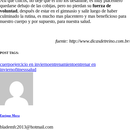
Así que chicos, no deje que el frío los desanime, es muy placentero
quedarse debajo de las cobijas, pero no pierdan su
fuerza de
voluntad
, después de estar en el gimnasio y salir luego de haber
culminado la rutina, es mucho mas placentero y mas beneficioso para
nuestro cuerpo y por supuesto, para nuestra salud.
fuente: http://www.dicasdetreino.com.br/
POST TAGS:
cuerpo
ejercicio en invierno
entrenamiento
entrenar en
invierno
fitness
salud
Enrique Mora
blademfc2013@hotmail.com