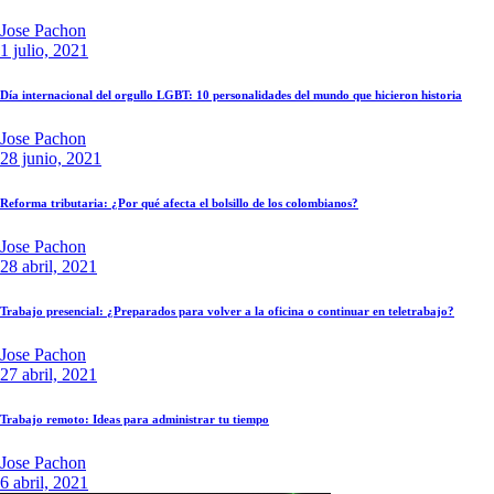
Jose Pachon
1 julio, 2021
Día internacional del orgullo LGBT: 10 personalidades del mundo que hicieron historia
Jose Pachon
28 junio, 2021
Reforma tributaria: ¿Por qué afecta el bolsillo de los colombianos?
Jose Pachon
28 abril, 2021
Trabajo presencial: ¿Preparados para volver a la oficina o continuar en teletrabajo?
Jose Pachon
27 abril, 2021
Trabajo remoto: Ideas para administrar tu tiempo
Jose Pachon
6 abril, 2021