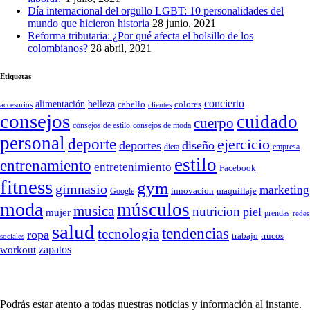
Día internacional del orgullo LGBT: 10 personalidades del
mundo que hicieron historia
28 junio, 2021
Reforma tributaria: ¿Por qué afecta el bolsillo de los
colombianos?
28 abril, 2021
Etiquetas
concierto
belleza
alimentación
cabello
colores
accesorios
clientes
consejos
cuidado
cuerpo
consejos de moda
consejos de estilo
personal
deporte
ejercicio
deportes
diseño
dieta
empresa
estilo
entrenamiento
entretenimiento
Facebook
fitness
gym
gimnasio
marketing
Google
innovacion
maquillaje
moda
músculos
musica
nutricion
piel
mujer
prendas
redes
salud
tendencias
tecnologia
ropa
trucos
trabajo
sociales
zapatos
workout
SÍGUENOS
Podrás estar atento a todas nuestras noticias y información al instante.