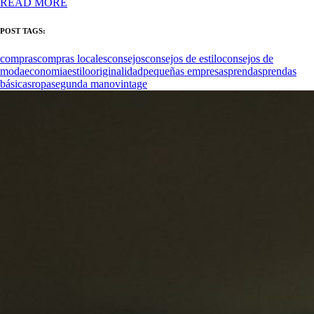
READ MORE
POST TAGS:
compras
compras locales
consejos
consejos de estilo
consejos de
moda
economia
estilo
originalidad
pequeñas empresas
prendas
prendas
básicas
ropa
segunda mano
vintage