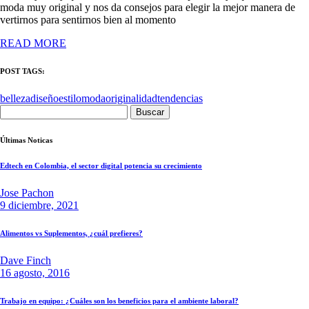
moda muy original y nos da consejos para elegir la mejor manera de
vertirnos para sentirnos bien al momento
READ MORE
POST TAGS:
belleza
diseño
estilo
moda
originalidad
tendencias
Buscar:
Últimas Noticas
Edtech en Colombia, el sector digital potencia su crecimiento
Jose Pachon
9 diciembre, 2021
Alimentos vs Suplementos, ¿cuál prefieres?
Dave Finch
16 agosto, 2016
Trabajo en equipo: ¿Cuáles son los beneficios para el ambiente laboral?