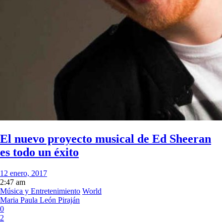
El nuevo proyecto musical de Ed Sheeran
es todo un éxito
12 enero, 2017
2:47 am
Música y Entretenimiento
World
Maria Paula León Piraján
0
2