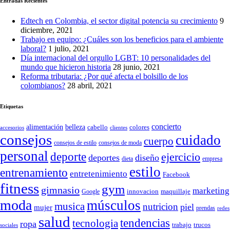
Entradas Recientes
Edtech en Colombia, el sector digital potencia su crecimiento
9
diciembre, 2021
Trabajo en equipo: ¿Cuáles son los beneficios para el ambiente
laboral?
1 julio, 2021
Día internacional del orgullo LGBT: 10 personalidades del
mundo que hicieron historia
28 junio, 2021
Reforma tributaria: ¿Por qué afecta el bolsillo de los
colombianos?
28 abril, 2021
Etiquetas
concierto
belleza
alimentación
cabello
colores
accesorios
clientes
consejos
cuidado
cuerpo
consejos de moda
consejos de estilo
personal
deporte
ejercicio
deportes
diseño
dieta
empresa
estilo
entrenamiento
entretenimiento
Facebook
fitness
gym
gimnasio
marketing
Google
innovacion
maquillaje
moda
músculos
musica
nutricion
piel
mujer
prendas
redes
salud
tendencias
tecnologia
ropa
trucos
trabajo
sociales