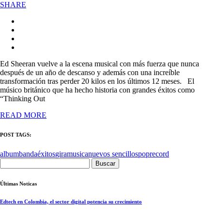
SHARE
Ed Sheeran vuelve a la escena musical con más fuerza que nunca
después de un año de descanso y además con una increíble
transformación tras perder 20 kilos en los últimos 12 meses. El
músico británico que ha hecho historia con grandes éxitos como
“Thinking Out
READ MORE
POST TAGS:
album
banda
éxitos
gira
musica
nuevos sencillos
pop
record
Buscar:
Últimas Noticas
Edtech en Colombia, el sector digital potencia su crecimiento