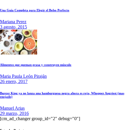
Una Guía Completa para Elegir el Bolso Perfecto
Mariana Perez
3 agosto, 2015
Alimentos que queman grasa y construyen músculo
Maria Paula León Piraján
26 enero, 2017
Burger King ya no lanza una hamburguesa negra ahora es roja, Whopper Angriest (mas
enojado)
Manuel Arias
29 marzo, 2016
[cm_ad_changer group_id="2" debug="0"]