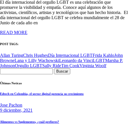
El día internacional del orgullo LGBT es una celebración que
promueve la visibilidad y empatía. Conoce aquí algunos de los
activistas, científicos, artistas y tecnológicos que han hecho historia. El
día internacional del orgullo LGBT se celebra mundialmente el 28 de
Junio de cada año en
READ MORE
POST TAGS:
Allan Turing
Chris Hughes
Día Internacional LGBT
Frida Kahlo
John
Browne
Lana y Lilly Wachowski
Leonardo da Vinci
LGBT
Marsha P.
Johnson
Orgullo LGBT
Sally Ride
Tim Cook
Virginia Woolf
Buscar:
Últimas Noticas
Edtech en Colombia, el sector digital potencia su crecimiento
Jose Pachon
9 diciembre, 2021
Alimentos vs Suplementos, ¿cuál prefieres?