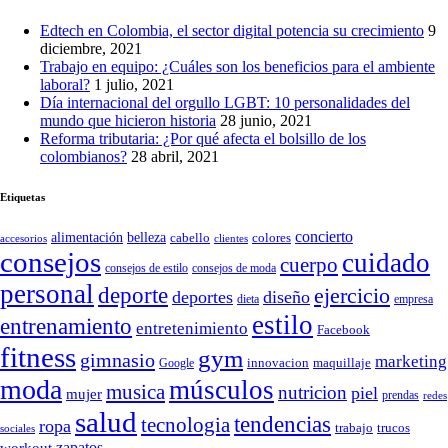
Edtech en Colombia, el sector digital potencia su crecimiento
9
diciembre, 2021
Trabajo en equipo: ¿Cuáles son los beneficios para el ambiente
laboral?
1 julio, 2021
Día internacional del orgullo LGBT: 10 personalidades del
mundo que hicieron historia
28 junio, 2021
Reforma tributaria: ¿Por qué afecta el bolsillo de los
colombianos?
28 abril, 2021
Etiquetas
concierto
belleza
alimentación
cabello
colores
accesorios
clientes
consejos
cuidado
cuerpo
consejos de moda
consejos de estilo
personal
deporte
ejercicio
deportes
diseño
dieta
empresa
estilo
entrenamiento
entretenimiento
Facebook
fitness
gym
gimnasio
marketing
Google
innovacion
maquillaje
moda
músculos
musica
nutricion
piel
mujer
prendas
redes
salud
tendencias
tecnologia
ropa
trucos
trabajo
sociales
zapatos
workout