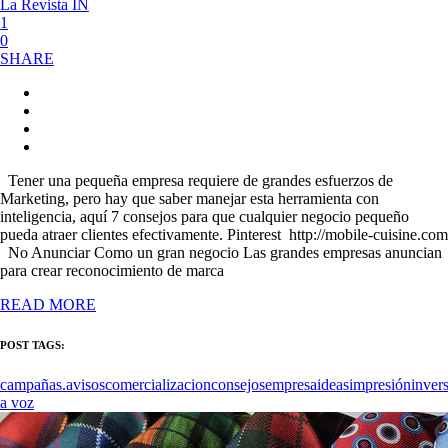
La Revista IN
1
0
SHARE
Tener una pequeña empresa requiere de grandes esfuerzos de
Marketing, pero hay que saber manejar esta herramienta con
inteligencia, aquí 7 consejos para que cualquier negocio pequeño
pueda atraer clientes efectivamente. Pinterest http://mobile-cuisine.com
No Anunciar Como un gran negocio Las grandes empresas anuncian
para crear reconocimiento de marca
READ MORE
POST TAGS:
campañas.avisos
comercializacion
consejos
empresa
ideas
impresión
inver
a voz