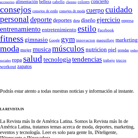
concierto
belleza
alimentación
cabello
colores
accesorios
clientes
consejos
cuidado
cuerpo
consejos de moda
consejos de estilo
personal
deporte
ejercicio
deportes
diseño
dieta
empresa
estilo
entrenamiento
entretenimiento
Facebook
fitness
gym
gimnasio
marketing
Google
innovacion
maquillaje
moda
músculos
musica
nutricion
piel
mujer
prendas
redes
salud
tendencias
tecnologia
ropa
trucos
trabajo
sociales
zapatos
workout
SÍGUENOS
Podrás estar atento a todas nuestras noticias y información al instante.
LA REVISTA IN
La Revista más In de América Latina. Somos la Revista más In de
América Latina, tratamos temas acerca de moda, deportes, marketing,
eventos y tecnología. Leer es solo para gente In, INteligente,
INteresante e INnovadora.