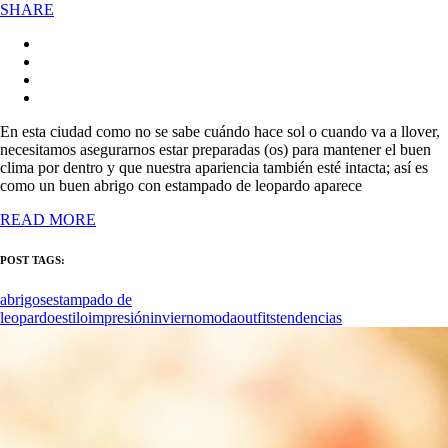
SHARE
En esta ciudad como no se sabe cuándo hace sol o cuando va a llover,
necesitamos asegurarnos estar preparadas (os) para mantener el buen
clima por dentro y que nuestra apariencia también esté intacta; así es
como un buen abrigo con estampado de leopardo aparece
READ MORE
POST TAGS:
abrigos
estampado de
leopardo
estilo
impresión
invierno
moda
outfits
tendencias