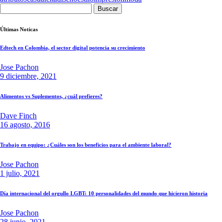
Buscar:
Últimas Noticas
Edtech en Colombia, el sector digital potencia su crecimiento
Jose Pachon
9 diciembre, 2021
Alimentos vs Suplementos, ¿cuál prefieres?
Dave Finch
16 agosto, 2016
Trabajo en equipo: ¿Cuáles son los beneficios para el ambiente laboral?
Jose Pachon
1 julio, 2021
Día internacional del orgullo LGBT: 10 personalidades del mundo que hicieron historia
Jose Pachon
28 junio, 2021