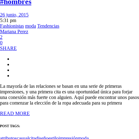
#hombres
26 junio, 2015
5:31 pm
Fashionistas
moda
Tendencias
Mariana Perez
2
0
SHARE
La mayoría de las relaciones se basan en una serie de primeras
impresiones, y una primera cita es una oportunidad única para forjar
una conexión más fuerte con alguien. Aquí puede encontrar unos pasos
para comenzar la elección de la ropa adecuada para su primera
READ MORE
POST TAGS:
atributos
casual
cita
diseño
estilo
impresión
moda