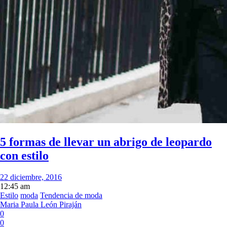
5 formas de llevar un abrigo de leopardo
con estilo
22 diciembre, 2016
12:45 am
Estilo
moda
Tendencia de moda
Maria Paula León Piraján
0
0