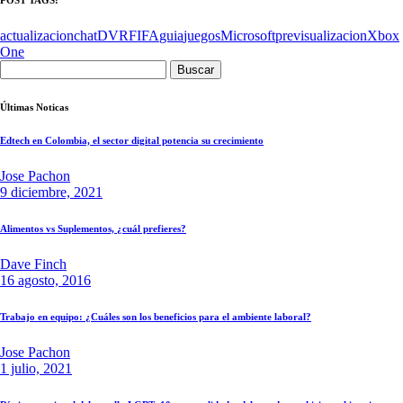
actualizacion
chat
DVR
FIFA
guia
juegos
Microsoft
previsualizacion
Xbox
One
Buscar:
Últimas Noticas
Edtech en Colombia, el sector digital potencia su crecimiento
Jose Pachon
9 diciembre, 2021
Alimentos vs Suplementos, ¿cuál prefieres?
Dave Finch
16 agosto, 2016
Trabajo en equipo: ¿Cuáles son los beneficios para el ambiente laboral?
Jose Pachon
1 julio, 2021