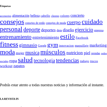
Etiquetas
concierto
belleza
alimentación
cabello
colores
accesorios
clientes
consejos
cuidado
cuerpo
consejos de moda
consejos de estilo
personal
deporte
ejercicio
deportes
diseño
dieta
empresa
estilo
entrenamiento
entretenimiento
Facebook
fitness
gym
gimnasio
marketing
Google
innovacion
maquillaje
moda
músculos
musica
nutricion
piel
mujer
prendas
redes
salud
tendencias
tecnologia
ropa
trucos
trabajo
sociales
zapatos
workout
SÍGUENOS
Podrás estar atento a todas nuestras noticias y información al instante.
LA REVISTA IN