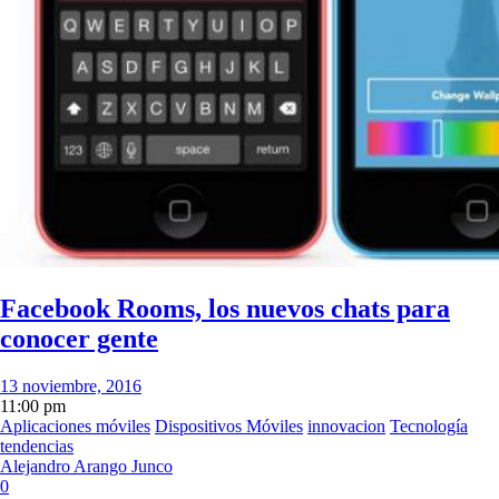
Facebook Rooms, los nuevos chats para
conocer gente
13 noviembre, 2016
11:00 pm
Aplicaciones móviles
Dispositivos Móviles
innovacion
Tecnología
tendencias
Alejandro Arango Junco
0