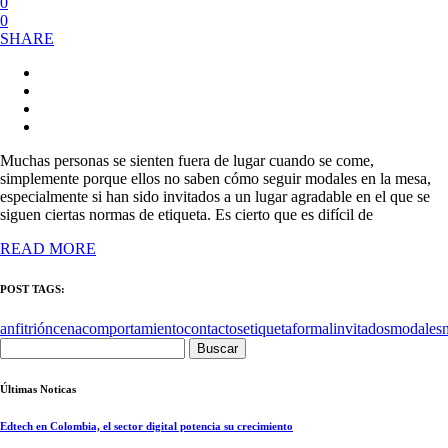
0
0
SHARE
Muchas personas se sienten fuera de lugar cuando se come,
simplemente porque ellos no saben cómo seguir modales en la mesa,
especialmente si han sido invitados a un lugar agradable en el que se
siguen ciertas normas de etiqueta. Es cierto que es difícil de
READ MORE
POST TAGS:
anfitrión
cena
comportamiento
contactos
etiqueta
formal
invitados
modales
Buscar:
Últimas Noticas
Edtech en Colombia, el sector digital potencia su crecimiento