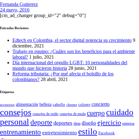
Fernanda Gutierrez
24 mayo, 2016
[cm_ad_changer group_id="2" debug="0"]
Entradas Recientes
Edtech en Colombia, el sector digital potencia su crecimiento
9
diciembre, 2021
Trabajo en equipo: ¿Cuáles son los beneficios para el ambiente
laboral?
1 julio, 2021
Día internacional del orgullo LGBT: 10 personalidades del
mundo que hicieron historia
28 junio, 2021
Reforma tributaria: ¿Por qué afecta el bolsillo de los
colombianos?
28 abril, 2021
Etiquetas
concierto
belleza
alimentación
cabello
colores
accesorios
clientes
consejos
cuidado
cuerpo
consejos de moda
consejos de estilo
personal
deporte
ejercicio
deportes
diseño
dieta
empresa
estilo
entrenamiento
entretenimiento
Facebook